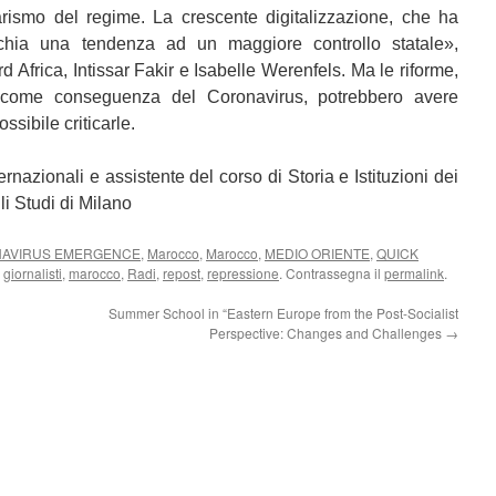
itarismo del regime. La crescente digitalizzazione, che ha
cchia una tendenza ad un maggiore controllo statale»,
 Africa, Intissar Fakir e Isabelle Werenfels. Ma le riforme,
 come conseguenza del Coronavirus, potrebbero avere
sibile criticarle.
nazionali e assistente del corso di Storia e Istituzioni dei
li Studi di Milano
AVIRUS EMERGENCE
,
Marocco
,
Marocco
,
MEDIO ORIENTE
,
QUICK
,
giornalisti
,
marocco
,
Radi
,
repost
,
repressione
. Contrassegna il
permalink
.
Summer School in “Eastern Europe from the Post-Socialist
Perspective: Changes and Challenges
→