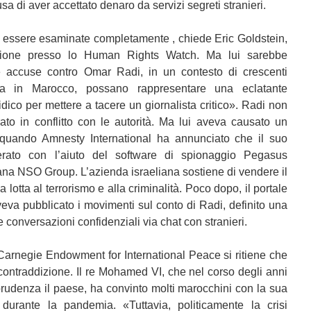
a di aver accettato denaro da servizi segreti stranieri.
 essere esaminate completamente , chiede Eric Goldstein,
gione presso lo Human Rights Watch. Ma lui sarebbe
 accuse contro Omar Radi, in un contesto di crescenti
rola in Marocco, possano rappresentare una eclatante
dico per mettere a tacere un giornalista critico». Radi non
rato in conflitto con le autorità. Ma lui aveva causato un
 quando Amnesty International ha annunciato che il suo
erato con l’aiuto del software di spionaggio Pegasus
iana NSO Group. L’azienda israeliana sostiene di vendere il
lotta al terrorismo e alla criminalità. Poco dopo, il portale
eva pubblicato i movimenti sul conto di Radi, definito una
e conversazioni confidenziali via chat con stranieri.
Carnegie Endowment for International Peace si ritiene che
 contraddizione. Il re Mohamed VI, che nel corso degli anni
rudenza il paese, ha convinto molti marocchini con la sua
i durante la pandemia. «Tuttavia, politicamente la crisi