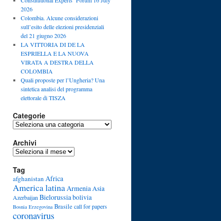
Constitutional Experts’ Forum 16 July
2026
Colombia. Alcune considerazioni
sull’esito delle elezioni presidenziali
del 21 giugno 2026
LA VITTORIA DI DE LA
ESPRIELLA E LA NUOVA
VIRATA A DESTRA DELLA
COLOMBIA
Quali proposte per l’Ungheria? Una
sintetica analisi del programma
elettorale di TISZA
Categorie
Categorie
Archivi
Archivi
Tag
Africa
afghanistan
America latina
Armenia
Asia
Bielorussia
bolivia
Azerbaijan
Brasile
call for papers
Bosnia Erzegovina
coronavirus