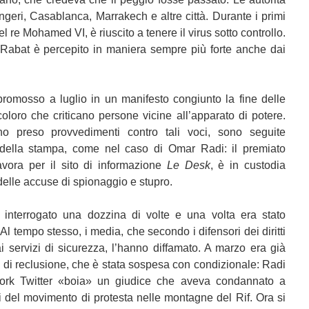
ngeri, Casablanca, Marrakech e altre città. Durante i primi
el re Mohamed VI, è riuscito a tenere il virus sotto controllo.
a Rabat è percepito in maniera sempre più forte anche dai
promosso a luglio in un manifesto congiunto la fine delle
loro che criticano persone vicine all’apparato di potere.
o preso provvedimenti contro tali voci, sono seguite
e della stampa, come nel caso di Omar Radi: il premiato
lavora per il sito di informazione
Le Desk
, è in custodia
delle accuse di spionaggio e stupro.
 interrogato una dozzina di volte e una volta era stato
Al tempo stesso, i media, che secondo i difensori dei diritti
 servizi di sicurezza, l’hanno diffamato. A marzo era già
di reclusione, che è stata sospesa con condizionale: Radi
twork Twitter «boia» un giudice che aveva condannato a
 del movimento di protesta nelle montagne del Rif. Ora si