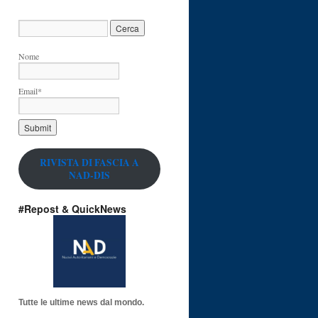
Nome
Email*
RIVISTA DI FASCIA A
NAD-DIS
#Repost & QuickNews
Tutte le ultime news dal mondo.