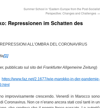
Summer School in “Eastern Europe from the Post-Socialist
Perspective: Changes and Challenges
→
ko: Repressionen im Schatten des
: REPRESSIONI ALL’OMBRA DEL CORONAVIRUS
tta
[1]
er, pubblicato sul sito del
Frankfurter Allgemeine Zeitung
)
:
https://www.faz.net/2.1677/wie-marokko-in-der-pandemie-
9.html
nno improvvisamente crescendo. Venerdì in Marocco sono
 di Coronavirus. Non ce n’erano ancora stati così tanti in un
ano, che credeva che il peggio fosse passato. Le autorità