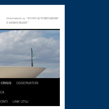
Osservatorio su “NUOVI AUTORITARISMI
E DEMOCRAZIE”
CRISIS
OSSERVATORI
ICA
FONTI
LINK UTILI