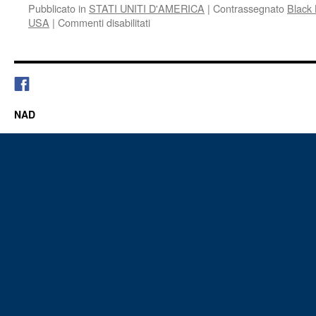
Pubblicato in
STATI UNITI D'AMERICA
|
Contrassegnato
Black 
su
USA
|
Commenti disabilitati
USA
ON
FIRE:
THE
PROTEST
FOR
NAD
GEORGE
FLOYD’S
MURDER
MOVES
IN
FRONT
OF
THE
WHITE
HOUSE