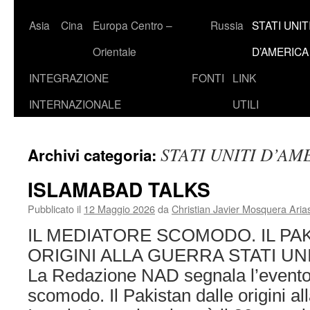
Asia
Cina
Europa Centro –
Russia
STATI UNIT
Orientale
D’AMERICA
INTEGRAZIONE
FONTI
LINK
INTERNAZIONALE
UTILI
STATI UNITI D’AM
Archivi categoria:
ISLAMABAD TALKS
Pubblicato il
12 Maggio 2026
da
Christian Javier Mosquera Aria
IL MEDIATORE SCOMODO. IL PA
ORIGINI ALLA GUERRA STATI UN
La Redazione NAD segnala l’evento 
scomodo. Il Pakistan dalle origini all