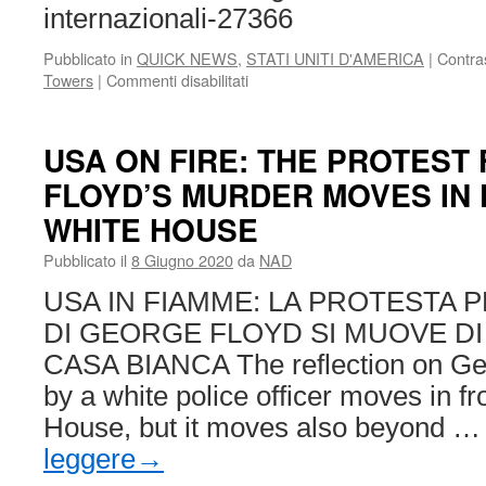
internazionali-27366
Pubblicato in
QUICK NEWS
,
STATI UNITI D'AMERICA
|
Contra
su
Towers
|
Commenti disabilitati
11
settembre
2001,
USA ON FIRE: THE PROTEST
il
FLOYD’S MURDER MOVES IN 
giorno
che
WHITE HOUSE
cambiò
le
Pubblicato il
8 Giugno 2020
da
NAD
relazioni
internazionali
USA IN FIAMME: LA PROTESTA P
DI GEORGE FLOYD SI MUOVE DI
CASA BIANCA The reflection on Ge
by a white police officer moves in fr
House, but it moves also beyond 
leggere
→