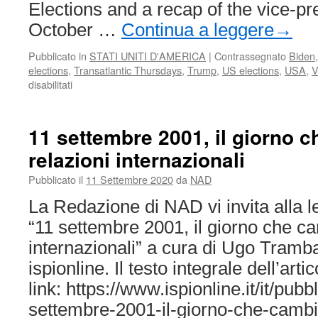
Elections and a recap of the vice-pr
October …
Continua a leggere
→
Pubblicato in
STATI UNITI D'AMERICA
|
Contrassegnato
Biden
elections
,
Transatlantic Thursdays
,
Trump
,
US elections
,
USA
,
V
su
disabilitati
Running
Mates.
Vice
11 settembre 2001, il giorno c
Presidents
relazioni internazionali
and
U.S.
Pubblicato il
11 Settembre 2020
da
NAD
Presidential
Elections
La Redazione di NAD vi invita alla let
“11 settembre 2001, il giorno che ca
internazionali” a cura di Ugo Tramba
ispionline. Il testo integrale dell’arti
link: https://www.ispionline.it/it/pubb
settembre-2001-il-giorno-che-cambio