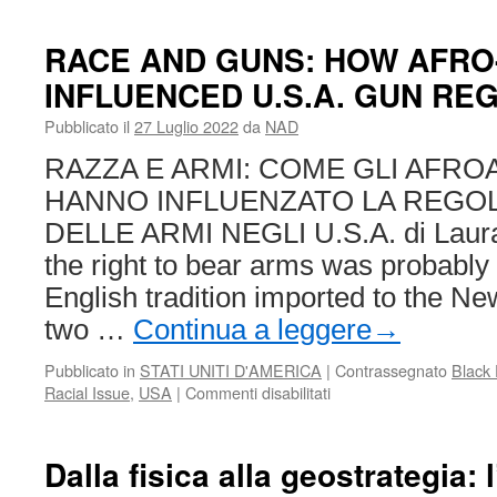
RACE AND GUNS: HOW AFRO
INFLUENCED U.S.A. GUN RE
Pubblicato il
27 Luglio 2022
da
NAD
RAZZA E ARMI: COME GLI AFRO
HANNO INFLUENZATO LA REGO
DELLE ARMI NEGLI U.S.A. di Laura
the right to bear arms was probably 
English tradition imported to the Ne
two …
Continua a leggere
→
Pubblicato in
STATI UNITI D'AMERICA
|
Contrassegnato
Black
su
Racial Issue
,
USA
|
Commenti disabilitati
RACE
AND
GUNS:
Dalla fisica alla geostrategia:
HOW