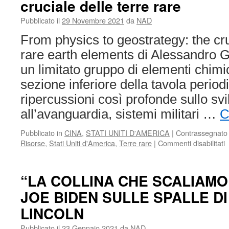
cruciale delle terre rare
AFRO-
AMERICANS
Pubblicato il
29 Novembre 2021
da
NAD
INFLUENCED
U.S.A.
From physics to geostrategy: the cr
GUN
rare earth elements di Alessandro
REGULATION
un limitato gruppo di elementi chimic
sezione inferiore della tavola period
ripercussioni così profonde sullo svi
all’avanguardia, sistemi militari …
C
Pubblicato in
CINA
,
STATI UNITI D'AMERICA
|
Contrassegnato
s
Risorse
,
Stati Uniti d'America
,
Terre rare
|
Commenti disabilitati
D
f
a
“LA COLLINA CHE SCALIAMO
g
JOE BIDEN SULLE SPALLE D
l
c
LINCOLN
d
t
Pubblicato il
23 Gennaio 2021
da
NAD