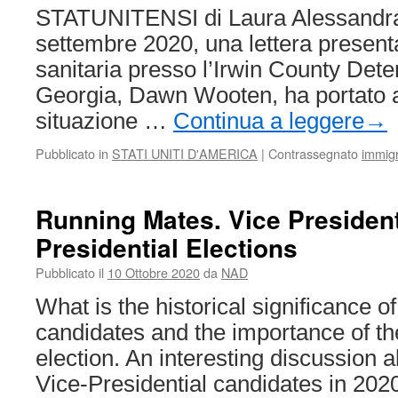
ABRAHAM
STATUNITENSI di Laura Alessandra
LINCOLN
settembre 2020, una lettera present
sanitaria presso l’Irwin County Dete
Georgia, Dawn Wooten, ha portato a
situazione …
Continua a leggere
→
Pubblicato in
STATI UNITI D'AMERICA
|
Contrassegnato
immigr
Running Mates. Vice Presiden
Presidential Elections
Pubblicato il
10 Ottobre 2020
da
NAD
What is the historical significance of
candidates and the importance of thei
election. An interesting discussion a
Vice-Presidential candidates in 2020