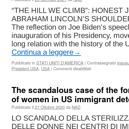
r
“THE HILL WE CLIMB”: HONEST 
ABRAHAM LINCOLN’S SHOULDERS 
The reflection on Joe Biden’s speech
inauguration of his Presidency, move
long relation with the history of the
Continua a leggere
→
Pubblicato in
STATI UNITI D'AMERICA
|
Contrassegnato
inaugu
su
President USA
,
USA
|
Commenti disabilitati
“LA
COLLINA
CHE
The scandalous case of the for
SCALIAMO”:
of women in US immigrant det
L’ONESTO
JOE
Pubblicato il
21 Ottobre 2020
da
NAD
BIDEN
SULLE
LO SCANDALO DELLA STERILIZ
SPALLE
DELLE DONNE NEI CENTRI DI I
DI