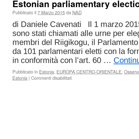
Estonian parliamentary electi
Republic
of
Pubblicato il
7 Marzo 2015
da
NAD
Estonia
di Daniele Cavenati Il 1 marzo 2015 
sono stati chiamati alle urne per ele
membri del Riigikogu, il Parlament
da 101 parlamentari eletti con la fo
in conformità con l’art. 60 …
Contin
Pubblicato in
Estonia
,
EUROPA CENTRO-ORIENTALE
,
Osserva
su
Estonia
|
Commenti disabilitati
Estonian
parliamentary
elections