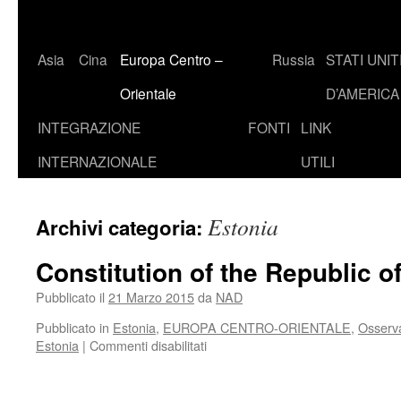
Asia
Cina
Europa Centro –
Russia
STATI UNIT
Orientale
D’AMERICA
INTEGRAZIONE
FONTI
LINK
INTERNAZIONALE
UTILI
Estonia
Archivi categoria:
Constitution of the Republic o
Pubblicato il
21 Marzo 2015
da
NAD
Pubblicato in
Estonia
,
EUROPA CENTRO-ORIENTALE
,
Osserva
su
Estonia
|
Commenti disabilitati
Constitution
of
the