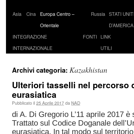
Asia
Cina
Europa Centro –
Russia
STATI UNIT
Orientale
D’AMERICA
INTEGRAZIONE
FONTI
LINK
INTERNAZIONALE
UTILI
Kazakhistan
Archivi categoria:
Ulteriori tasselli nel percorso 
eurasiatica
Pubblicato il
25 Aprile 2017
da
NAD
di A. Di Gregorio L’11 aprile 2017 è s
Trattato sul Codice Doganale dell’
eurasiatica. In tal modo sul territori