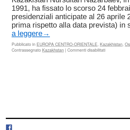
1991, ha fissato lo scorso 24 febbrai
presidenziali anticipate al 26 april
prima rispetto alla data prevista) i
a leggere
→
Pubblicato in
EUROPA CENTRO-ORIENTALE
,
Kazakhistan
,
Os
su
Contrassegnato
Kazakhstan
|
Commenti disabilitati
Kazakistan:
elezioni
presidenziali
anticipate
al
26
aprile
2015