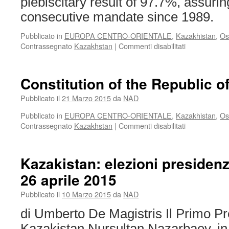
plebiscitary result of 97.7%, assuring 
AND
ON
consecutive mandate since 1989.
DEVELOPMENT
PERSPECTIVES
Pubblicato in
EUROPA CENTRO-ORIENTALE
,
Kazakhistan
,
Os
OF
su
Contrassegnato
Kazakhstan
|
Commenti disabilitati
THE
Presidential
INTEGRATION
elections
PROCESS.
in
Constitution of the Republic 
Kazakhstan,
Nazarbaev
Pubblicato il
21 Marzo 2015
da
NAD
at
Pubblicato in
EUROPA CENTRO-ORIENTALE
,
Kazakhistan
,
Os
his
su
Contrassegnato
Kazakhstan
|
Commenti disabilitati
fifth
Constitution
mandate
of
the
Kazakistan: elezioni presidenzi
Republic
26 aprile 2015
of
Kazakhstan
Pubblicato il
10 Marzo 2015
da
NAD
di Umberto De Magistris Il Primo Pr
Kazakistan Nursultan Nazarbaev, in