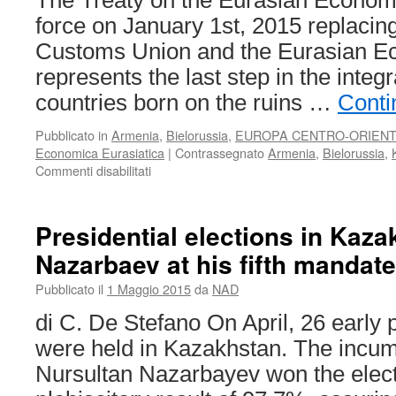
The Treaty on the Eurasian Econom
force on January 1st, 2015 replacin
Customs Union and the Eurasian Ec
represents the last step in the integ
countries born on the ruins …
Conti
Pubblicato in
Armenia
,
Bielorussia
,
EUROPA CENTRO-ORIEN
Economica Eurasiatica
|
Contrassegnato
Armenia
,
Bielorussia
,
su
Commenti disabilitati
THE
EURASIAN
ECONOMIC
Presidential elections in Kaza
UNION
Nazarbaev at his fifth mandate
(EEU):
SOME
Pubblicato il
1 Maggio 2015
da
NAD
CONSIDERATIONS
ON
di C. De Stefano On April, 26 early p
THE
were held in Kazakhstan. The incum
EEU
INSTITUTIONAL
Nursultan Nazarbayev won the elect
STRUCTURE