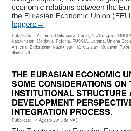
economic relations between the Eu
the Eurasian Economic Union (EEU
leggere
→
Pubblicato in
Armenia
,
Bielorussia
,
Consiglio d'Europa
,
EUROP
Kazakhistan
,
Moldavia
,
Polonia
,
RUSSIA
,
Ucraina
,
Unione Econ
Armenia
,
Bielorussia
,
Kazakhstan
,
Kyrgyzistan
,
Moldavia
,
Polon
su
disabilitati
“The
European
Union
THE EURASIAN ECONOMIC UN
and
SOME CONSIDERATIONS ON 
the
Eurasian
INSTITUTIONAL STRUCTURE
Economic
Union:
DEVELOPMENT PERSPECTIVE
moving
INTEGRATION PROCESS.
towards
cooperation”
Pubblicato il
4 Agosto 2015
da
NAD