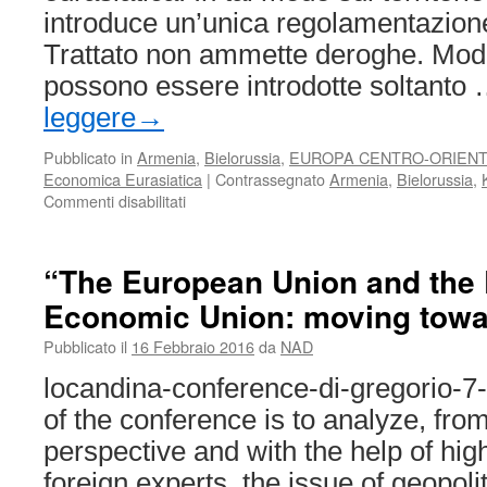
introduce un’unica regolamentazione
Trattato non ammette deroghe. Modi
possono essere introdotte soltanto
leggere
→
Pubblicato in
Armenia
,
Bielorussia
,
EUROPA CENTRO-ORIEN
Economica Eurasiatica
|
Contrassegnato
Armenia
,
Bielorussia
,
su
Commenti disabilitati
Ulteriori
tasselli
nel
“The European Union and the
percorso
Economic Union: moving towa
di
integrazione
Pubblicato il
16 Febbraio 2016
da
NAD
eurasiatica
locandina-conference-di-gregorio-
of the conference is to analyze, from
perspective and with the help of hi
foreign experts, the issue of geopolit