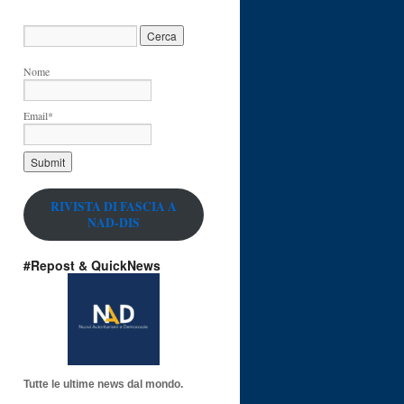
Nome
Email*
RIVISTA DI FASCIA A
NAD-DIS
#Repost & QuickNews
Tutte le ultime news dal mondo.