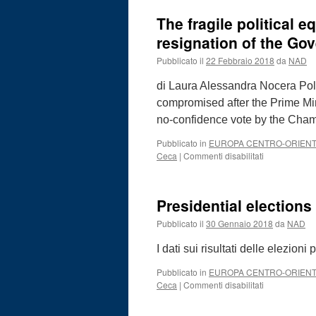
C
The fragile political e
C
M
resignation of the Go
E
Pubblicato il
22 Febbraio 2018
da
NAD
O
A
di Laura Alessandra Nocera Poli
P
C
compromised after the Prime Mi
no-confidence vote by the Cham
Pubblicato in
EUROPA CENTRO-ORIEN
su
Ceca
|
Commenti disabilitati
The
fragile
political
Presidential elections
equilibrium
in
Pubblicato il
30 Gennaio 2018
da
NAD
the
Czech
I dati sui risultati delle elezion
Republic
after
Pubblicato in
EUROPA CENTRO-ORIEN
the
su
Ceca
|
Commenti disabilitati
resignation
Presidential
of
elections