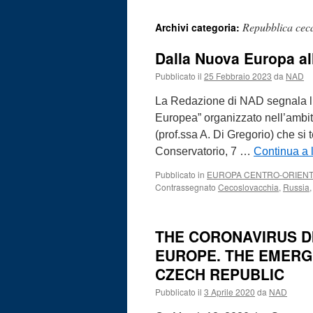
Repubblica cec
Archivi categoria:
Dalla Nuova Europa al
Pubblicato il
25 Febbraio 2023
da
NAD
La Redazione di NAD segnala l’
Europea” organizzato nell’ambit
(prof.ssa A. Di Gregorio) che si 
Conservatorio, 7 …
Continua a 
Pubblicato in
EUROPA CENTRO-ORIEN
Contrassegnato
Cecoslovacchia
,
Russia
THE CORONAVIRUS DI
EUROPE. THE EMERG
CZECH REPUBLIC
Pubblicato il
3 Aprile 2020
da
NAD