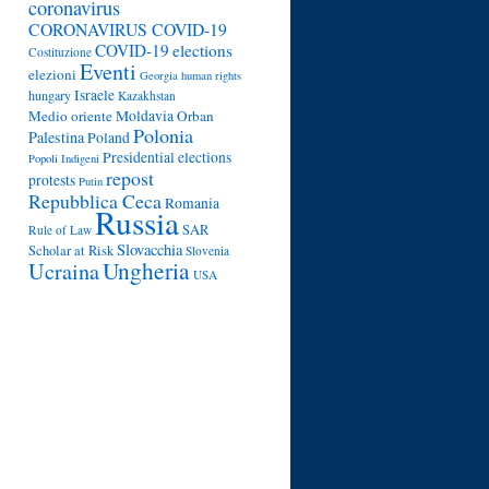
coronavirus
CORONAVIRUS COVID-19
COVID-19
elections
Costituzione
Eventi
elezioni
Georgia
human rights
Israele
hungary
Kazakhstan
Medio oriente
Moldavia
Orban
Polonia
Palestina
Poland
Presidential elections
Popoli Indigeni
repost
protests
Putin
Repubblica Ceca
Romania
Russia
SAR
Rule of Law
Slovacchia
Scholar at Risk
Slovenia
Ungheria
Ucraina
USA