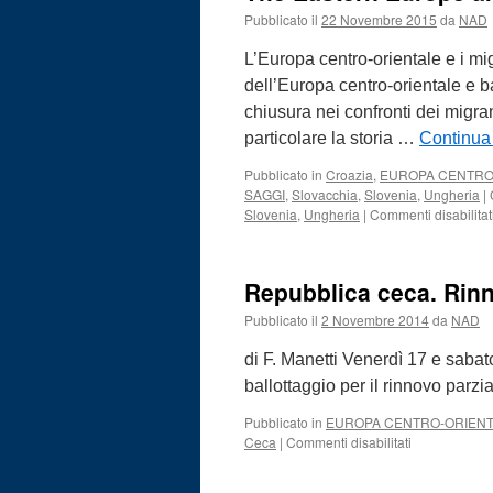
t
Pubblicato il
22 Novembre 2015
da
NAD
C
R
L’Europa centro-orientale e i migr
dell’Europa centro-orientale e 
chiusura nei confronti dei migra
particolare la storia …
Continua
Pubblicato in
Croazia
,
EUROPA CENTRO
SAGGI
,
Slovacchia
,
Slovenia
,
Ungheria
|
Slovenia
,
Ungheria
|
Commenti disabilitat
Repubblica ceca. Rinn
Pubblicato il
2 Novembre 2014
da
NAD
di F. Manetti Venerdì 17 e sabat
ballottaggio per il rinnovo parz
Pubblicato in
EUROPA CENTRO-ORIEN
su
Ceca
|
Commenti disabilitati
Repubblica
ceca.