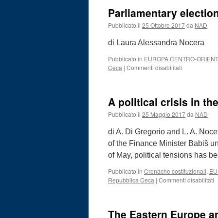
the
in
Parliamentary electio
Government
the
Czech
Pubblicato il
25 Ottobre 2017
da
NAD
Republic
di Laura Alessandra Nocera
Pubblicato in
EUROPA CENTRO-ORIEN
su
Ceca
|
Commenti disabilitati
Parliamentar
elections
in
A political crisis in 
Czech
Republic
Pubblicato il
25 Maggio 2017
da
NAD
di A. Di Gregorio and L. A. Noce
of the Finance Minister Babiš un
of May, political tensions has 
Pubblicato in
Cronache costituzionali
,
EU
s
Repubblica Ceca
|
Commenti disabilitati
A
p
c
The Eastern Europe and
i