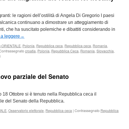
he
zech
epublic?
anti: le ragioni dell’ostilità di Angela Di Gregorio I paesi
balcanica continuano a dimostrare un atteggiamento di
nti, che ha suscitato polemiche e dibattiti considerando in
 a leggere
→
-ORIENTALE
,
Polonia
,
Repubblica ceca
,
Repubblica ceca
,
Romania
,
Contrassegnato
croatia
,
Polonia
,
Repubblica Ceca
,
Romania
,
Slovacchia
,
su
i
The
Eastern
Europe
ovo parziale del Senato
and
the
migrants:
the
o 18 Ottobre si è tenuto nella Repubblica ceca il
reason
iale del Senato della Repubblica.
for
hostility
TALE
,
Osservatorio elettorale
,
Repubblica ceca
|
Contrassegnato
Repubblica