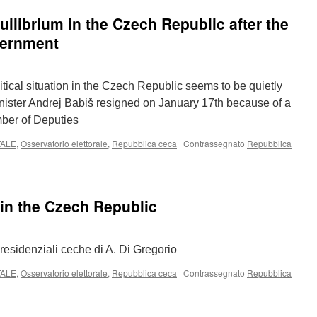
ZECH
quilibrium in the Czech Republic after the
ULTURE
INISTER:
vernment
ND
F
tical situation in the Czech Republic seems to be quietly
OLITICAL
RISIS?
nister Andrej Babiš resigned on January 17th because of a
ber of Deputies
TALE
,
Osservatorio elettorale
,
Repubblica ceca
|
Contrassegnato
Repubblica
 in the Czech Republic
i presidenziali ceche di A. Di Gregorio
TALE
,
Osservatorio elettorale
,
Repubblica ceca
|
Contrassegnato
Repubblica