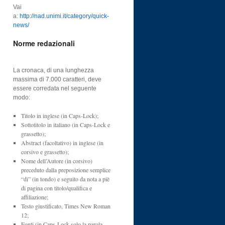
Vai
a:
http://nad.unimi.it/category/quick-
news/
Norme redazionali
La cronaca, di una lunghezza
massima di 7.000 caratteri, deve
essere corredata nel seguente
modo:
Titolo in inglese (in Caps-Lock);
Sottotitolo in italiano (in Caps-Lock e
grassetto);
Abstract (facoltativo) in inglese (in
corsivo e grassetto);
Nome dell’Autore (in corsivo)
preceduto dalla preposizione semplice
“di” (in tondo) e seguito da nota a piè
di pagina con titolo/qualifica e
affiliazione;
Testo giustificato, Times New Roman
12;
Fonti (in Caps-Lock solo la parola