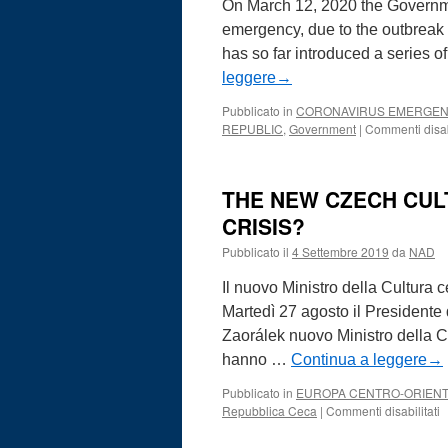
On March 12, 2020 the Governme
emergency, due to the outbreak
has so far introduced a series 
leggere
→
Pubblicato in
CORONAVIRUS EMERGE
REPUBLIC
,
Government
|
Commenti disabi
THE NEW CZECH CULT
CRISIS?
Pubblicato il
4 Settembre 2019
da
NAD
Il nuovo Ministro della Cultura ce
Martedì 27 agosto il President
Zaorálek nuovo Ministro della C
hanno …
Continua a leggere
→
Pubblicato in
EUROPA CENTRO-ORIEN
s
Repubblica Ceca
|
Commenti disabilitati
T