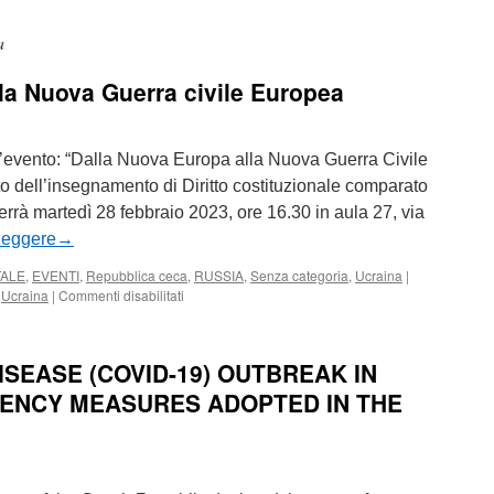
a
la Nuova Guerra civile Europea
evento: “Dalla Nuova Europa alla Nuova Guerra Civile
o dell’insegnamento di Diritto costituzionale comparato
terrà martedì 28 febbraio 2023, ore 16.30 in aula 27, via
leggere
→
TALE
,
EVENTI
,
Repubblica ceca
,
RUSSIA
,
Senza categoria
,
Ucraina
|
su
,
Ucraina
|
Commenti disabilitati
Dalla
Nuova
Europa
SEASE (COVID-19) OUTBREAK IN
alla
Nuova
ENCY MEASURES ADOPTED IN THE
Guerra
civile
Europea