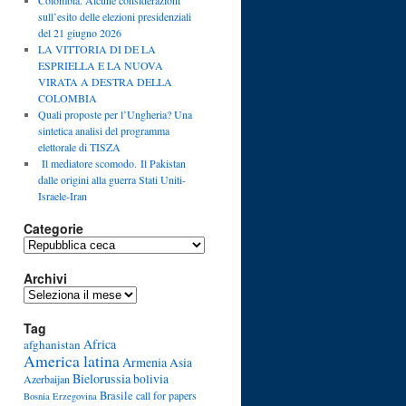
Colombia. Alcune considerazioni
sull’esito delle elezioni presidenziali
del 21 giugno 2026
LA VITTORIA DI DE LA
ESPRIELLA E LA NUOVA
VIRATA A DESTRA DELLA
COLOMBIA
Quali proposte per l’Ungheria? Una
sintetica analisi del programma
elettorale di TISZA
Il mediatore scomodo. Il Pakistan
dalle origini alla guerra Stati Uniti-
Israele-Iran
Categorie
Categorie
Archivi
Archivi
Tag
Africa
afghanistan
America latina
Armenia
Asia
Bielorussia
bolivia
Azerbaijan
Brasile
call for papers
Bosnia Erzegovina