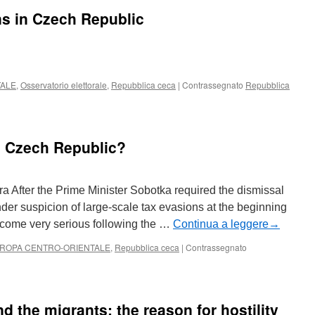
ns in Czech Republic
TALE
,
Osservatorio elettorale
,
Repubblica ceca
|
Contrassegnato
Repubblica
y
the Czech Republic?
ra After the Prime Minister Sobotka required the dismissal
der suspicion of large-scale tax evasions at the beginning
become very serious following the …
Continua a leggere
→
ROPA CENTRO-ORIENTALE
,
Repubblica ceca
|
Contrassegnato
u
olitical
risis
 the migrants: the reason for hostility
n