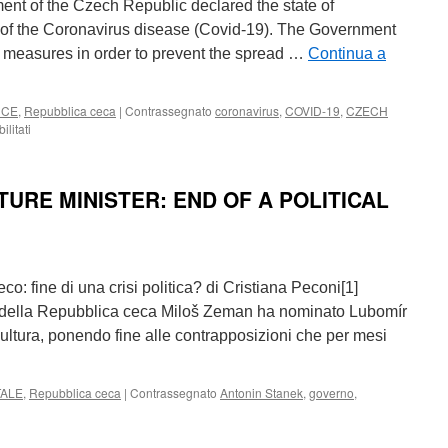
nt of the Czech Republic declared the state of
 of the Coronavirus disease (Covid-19). The Government
of measures in order to prevent the spread …
Continua a
NCE
,
Repubblica ceca
|
Contrassegnato
coronavirus
,
COVID-19
,
CZECH
su
litati
THE
CORONAVIRUS
DISEASE
URE MINISTER: END OF A POLITICAL
(COVID-
19)
OUTBREAK
IN
EUROPE.
co: fine di una crisi politica? di Cristiana Peconi[1]
THE
EMERGENCY
e della Repubblica ceca Miloš Zeman ha nominato Lubomír
MEASURES
ultura, ponendo fine alle contrapposizioni che per mesi
ADOPTED
IN
THE
TALE
,
Repubblica ceca
|
Contrassegnato
Antonin Stanek
,
governo
,
CZECH
u
REPUBLIC
HE
NEW