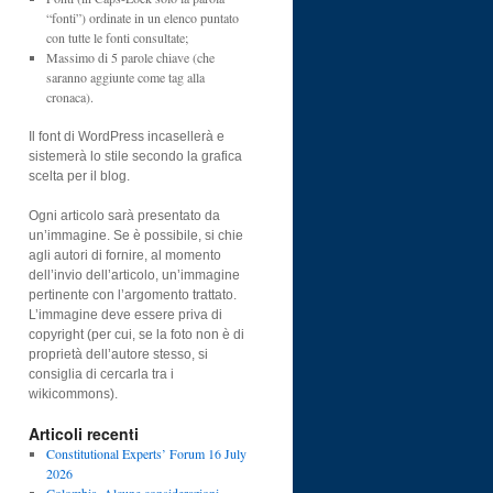
“fonti”) ordinate in un elenco puntato
con tutte le fonti consultate;
Massimo di 5 parole chiave (che
saranno aggiunte come tag alla
cronaca).
Il font di WordPress incasellerà e
sistemerà lo stile secondo la grafica
scelta per il blog.
Ogni articolo sarà presentato da
un’immagine. Se è possibile, si chie
agli autori di fornire, al momento
dell’invio dell’articolo, un’immagine
pertinente con l’argomento trattato.
L’immagine deve essere priva di
copyright (per cui, se la foto non è di
proprietà dell’autore stesso, si
consiglia di cercarla tra i
wikicommons).
Articoli recenti
Constitutional Experts’ Forum 16 July
2026