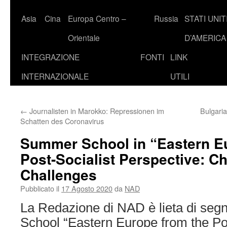
Asia
Cina
Europa Centro –
Russia
STATI UNIT
Orientale
D’AMERICA
INTEGRAZIONE
FONTI
LINK
INTERNAZIONALE
UTILI
←
Journalisten in Marokko: Repressionen im
Bulgari
Schatten des Coronavirus
Summer School in “Eastern E
Post-Socialist Perspective: 
Challenges
Pubblicato il
17 Agosto 2020
da
NAD
La Redazione di NAD è lieta di seg
School “Eastern Europe from the Pos