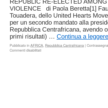
REPUBLIC RE-ELECTED AMONG
VIOLENCE di Paola Beretta[1] Fau
Touadera, dello United Hearts Movem
per un secondo mandato alla presid
Repubblica Centrafricana, avendo ot
primi risultati) …
Continua a legger
Pubblicato in
AFRICA
,
Repubblica Cantrafricana
|
Contrassegna
su
Commenti disabilitati
IL
PRESIDENTE
DELLA
REPUBBLICA
CENTRAFRICANA
RIELETTO
TRA
EPISODI
DI
VIOLENZA