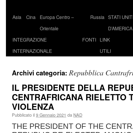
Asia
Cina
Europa Centro –
Russia
STATI UNIT
Orientale
D’AMERICA
INTEGRAZIONE
FONTI
LINK
INTERNAZIONALE
UTILI
Repubblica Cantrafr
Archivi categoria:
IL PRESIDENTE DELLA REPU
CENTRAFRICANA RIELETTO T
VIOLENZA
Pubblicato il
9 Gennaio 2021
da
NAD
THE PRESIDENT OF THE CENTR