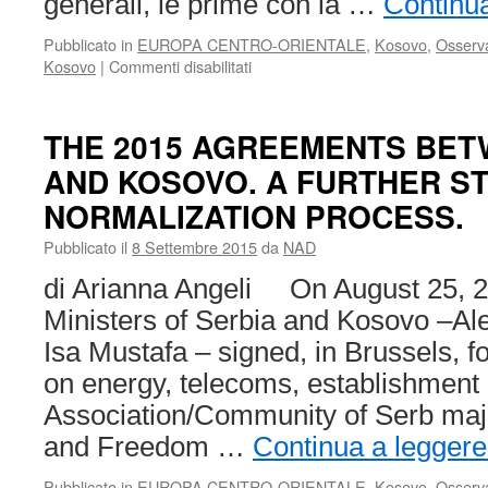
generali, le prime con la …
Continua
Pubblicato in
EUROPA CENTRO-ORIENTALE
,
Kosovo
,
Osserva
su
Kosovo
|
Commenti disabilitati
A
coalition
government
THE 2015 AGREEMENTS BET
for
AND KOSOVO. A FURTHER ST
Kosovo
NORMALIZATION PROCESS.
Pubblicato il
8 Settembre 2015
da
NAD
di Arianna Angeli On August 25, 2
Ministers of Serbia and Kosovo –A
Isa Mustafa – signed, in Brussels, 
on energy, telecoms, establishment 
Association/Community of Serb major
and Freedom …
Continua a leggere
Pubblicato in
EUROPA CENTRO-ORIENTALE
,
Kosovo
,
Osserva