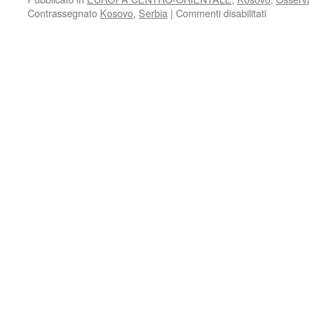
su
Contrassegnato
Kosovo
,
Serbia
|
Commenti disabilitati
THE
2015
AGREEM
BETWEE
SERBIA
AND
KOSOVO
A
FURTHE
STEP
IN
THE
NORMALI
PROCES