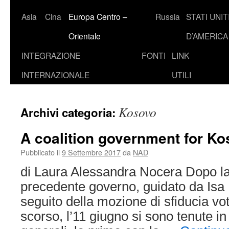
Asia
Cina
Europa Centro –
Russia
STATI UNIT
Orientale
D’AMERICA
INTEGRAZIONE
FONTI
LINK
INTERNAZIONALE
UTILI
Kosovo
Archivi categoria:
A coalition government for K
Pubblicato il
9 Settembre 2017
da
NAD
di Laura Alessandra Nocera Dopo la
precedente governo, guidato da Isa
seguito della mozione di sfiducia vo
scorso, l’11 giugno si sono tenute in