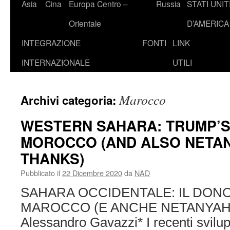
Asia
Cina
Europa Centro –
Russia
STATI UNIT
Orientale
D’AMERICA
INTEGRAZIONE
FONTI
LINK
INTERNAZIONALE
UTILI
Marocco
Archivi categoria:
WESTERN SAHARA: TRUMP’S 
MOROCCO (AND ALSO NETA
THANKS)
Pubblicato il
22 Dicembre 2020
da
NAD
SAHARA OCCIDENTALE: IL DONO
MAROCCO (E ANCHE NETANYAHU
Alessandro Gavazzi* I recenti sviluppi