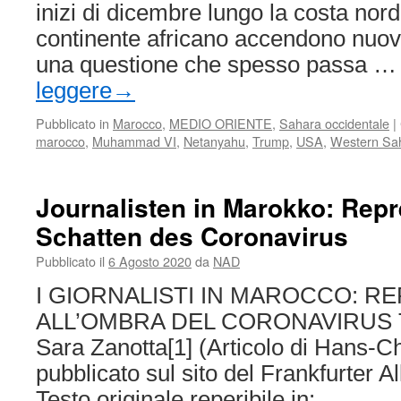
inizi di dicembre lungo la costa nord
continente africano accendono nuovam
una questione che spesso passa 
leggere
→
Pubblicato in
Marocco
,
MEDIO ORIENTE
,
Sahara occidentale
|
marocco
,
Muhammad VI
,
Netanyahu
,
Trump
,
USA
,
Western Sa
Journalisten in Marokko: Rep
Schatten des Coronavirus
Pubblicato il
6 Agosto 2020
da
NAD
I GIORNALISTI IN MAROCCO: R
ALL’OMBRA DEL CORONAVIRUS Tra
Sara Zanotta[1] (Articolo di Hans-Ch
pubblicato sul sito del Frankfurter 
Testo originale reperibile in: