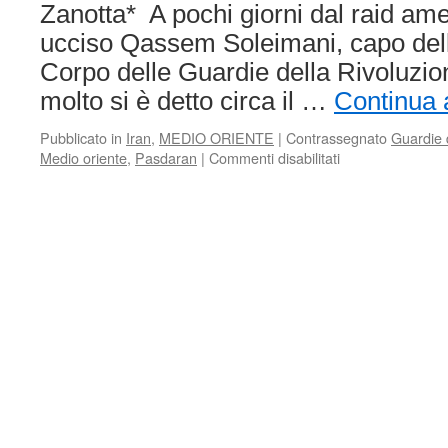
Zanotta* A pochi giorni dal raid am
ucciso Qassem Soleimani, capo del
Corpo delle Guardie della Rivoluzio
molto si è detto circa il …
Continua 
Pubblicato in
Iran
,
MEDIO ORIENTE
|
Contrassegnato
Guardie 
su
Medio oriente
,
Pasdaran
|
Commenti disabilitati
THE
EVOLUTION
OF
THE
PASDARAN:
FROM
A
REVOLUTIONA
MILITIA
TO
A
POLITICAL
ACTOR