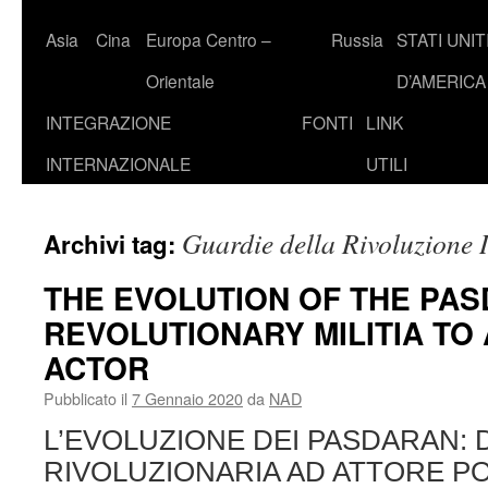
Asia
Cina
Europa Centro –
Russia
STATI UNIT
Orientale
D’AMERICA
INTEGRAZIONE
FONTI
LINK
INTERNAZIONALE
UTILI
Guardie della Rivoluzione 
Archivi tag:
THE EVOLUTION OF THE PAS
REVOLUTIONARY MILITIA TO 
ACTOR
Pubblicato il
7 Gennaio 2020
da
NAD
L’EVOLUZIONE DEI PASDARAN: D
RIVOLUZIONARIA AD ATTORE POL