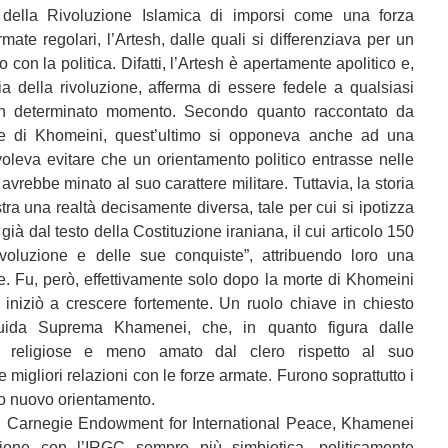
della Rivoluzione Islamica di imporsi come una forza
mate regolari, l’Artesh, dalle quali si differenziava per un
 con la politica. Difatti, l’Artesh è apertamente apolitico e,
ia della rivoluzione, afferma di essere fedele a qualsiasi
un determinato momento. Secondo quanto raccontato da
ale di Khomeini, quest’ultimo si opponeva anche ad una
voleva evitare che un orientamento politico entrasse nelle
 avrebbe minato al suo carattere militare. Tuttavia, la storia
stra una realtà decisamente diversa, tale per cui si ipotizza
 già dal testo della Costituzione iraniana, il cui articolo 150
Rivoluzione e delle sue conquiste”, attribuendo loro una
re. Fu, però, effettivamente solo dopo la morte di Khomeini
 iniziò a crescere fortemente. Un ruolo chiave in chiesto
uida Suprema Khamenei, che, in quanto figura dalle
he religiose e meno amato dal clero rispetto al suo
 migliori relazioni con le forze armate. Furono soprattutto i
to nuovo orientamento.
 Carnegie Endowment for International Peace, Khamenei
ione con l’IRGC sempre più simbiotica, politicamente