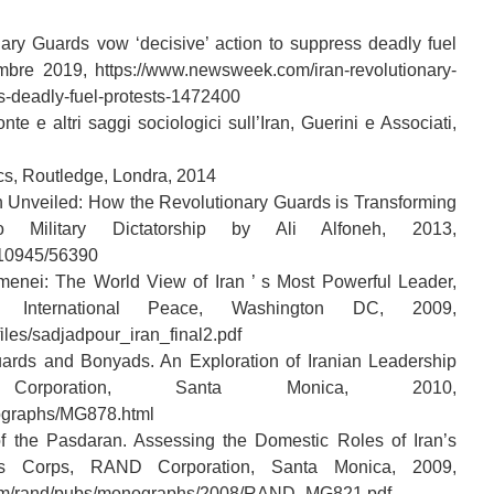
nary Guards vow ‘decisive’ action to suppress deadly fuel
bre 2019, https://www.newsweek.com/iran-revolutionary-
s-deadly-fuel-protests-1472400
te e altri saggi sociologici sull’Iran, Guerini e Associati,
ics, Routledge, Londra, 2014
n Unveiled: How the Revolutionary Guards is Transforming
 Military Dictatorship by Ali Alfoneh, 2013,
/10945/56390
enei: The World View of Iran ’ s Most Powerful Leader,
 International Peace, Washington DC, 2009,
iles/sadjadpour_iran_final2.pdf
Guards and Bonyads. An Exploration of Iranian Leadership
orporation, Santa Monica, 2010,
ographs/MG878.html
of the Pasdaran. Assessing the Domestic Roles of Iran’s
rds Corps, RAND Corporation, Santa Monica, 2009,
/dam/rand/pubs/monographs/2008/RAND_MG821.pdf