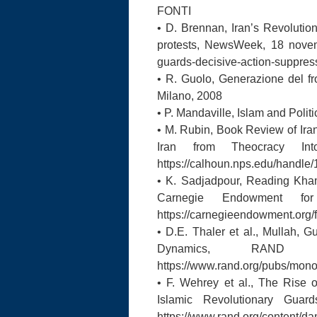
FONTI
• D. Brennan, Iran’s Revolutio
protests, NewsWeek, 18 novem
guards-decisive-action-suppres
• R. Guolo, Generazione del fron
Milano, 2008
• P. Mandaville, Islam and Polit
• M. Rubin, Book Review of Ira
Iran from Theocracy Into
https://calhoun.nps.edu/handle
• K. Sadjadpour, Reading Kham
Carnegie Endowment for
https://carnegieendowment.org/f
• D.E. Thaler et al., Mullah, 
Dynamics, RAND C
https://www.rand.org/pubs/mon
• F. Wehrey et al., The Rise 
Islamic Revolutionary Gua
https://www.rand.org/content