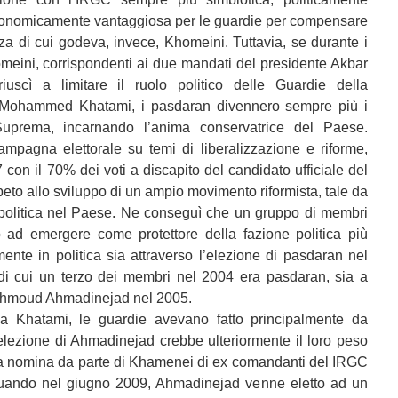
conomicamente vantaggiosa per le guardie per compensare
a di cui godeva, invece, Khomeini. Tuttavia, se durante i
meini, corrispondenti ai due mandati del presidente Akbar
iuscì a limitare il ruolo politico delle Guardie della
di Mohammed Khatami, i pasdaran divennero sempre più i
 Suprema, incarnando l’anima conservatrice del Paese.
mpagna elettorale su temi di liberalizzazione e riforme,
 con il 70% dei voti a discapito del candidato ufficiale del
eto allo sviluppo di un ampio movimento riformista, tale da
e politica nel Paese. Ne conseguì che un gruppo di membri
 ad emergere come protettore della fazione politica più
mente in politica sia attraverso l’elezione di pasdaran nel
, di cui un terzo dei membri nel 2004 era pasdaran, sia a
Mahmoud Ahmadinejad nel 2005.
za Khatami, le guardie avevano fatto principalmente da
l’elezione di Ahmadinejad crebbe ulteriormente il loro peso
 alla nomina da parte di Khamenei di ex comandanti del IRGC
 Quando nel giugno 2009, Ahmadinejad venne eletto ad un