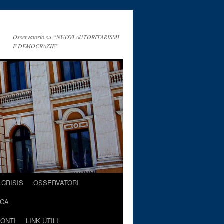
Osservatorio su “NUOVI AUTORITARISMI
E DEMOCRAZIE”
CRISIS
OSSERVATORI
ICA
FONTI
LINK UTILI