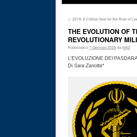
←
2019: A Critical Year for the Rule of La
THE EVOLUTION OF 
REVOLUTIONARY MILI
Pubblicato il
7 Gennaio 2020
da
NAD
L’EVOLUZIONE DEI PASDARAN
Di
Sara Zanotta
*