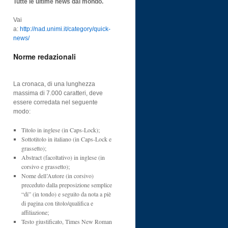
Tutte le ultime news dal mondo.
Vai
a:
http://nad.unimi.it/category/quick-
news/
Norme redazionali
La cronaca, di una lunghezza
massima di 7.000 caratteri, deve
essere corredata nel seguente
modo:
Titolo in inglese (in Caps-Lock);
Sottotitolo in italiano (in Caps-Lock e
grassetto);
Abstract (facoltativo) in inglese (in
corsivo e grassetto);
Nome dell’Autore (in corsivo)
preceduto dalla preposizione semplice
“di” (in tondo) e seguito da nota a piè
di pagina con titolo/qualifica e
affiliazione;
Testo giustificato, Times New Roman