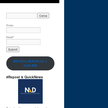
Nome
Email*
RIVISTA DI FASCIA A
NAD-DIS
#Repost & QuickNews