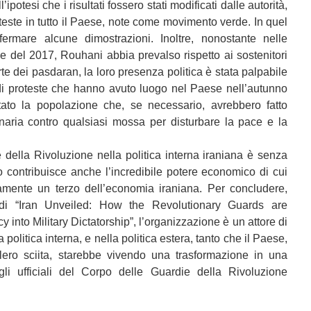
potesi che i risultati fossero stati modificati dalle autorità,
teste in tutto il Paese, note come movimento verde. In quel
ermare alcune dimostrazioni. Inoltre, nonostante nelle
 e del 2017, Rouhani abbia prevalso rispetto ai sostenitori
rte dei pasdaran, la loro presenza politica è stata palpabile
i proteste che hanno avuto luogo nel Paese nell’autunno
ato la popolazione che, se necessario, avrebbero fatto
onaria contro qualsiasi mossa per disturbare la pace e la
 della Rivoluzione nella politica interna iraniana è senza
contribuisce anche l’incredibile potere economico di cui
amente un terzo dell’economia iraniana. Per concludere,
 di “Iran Unveiled: How the Revolutionary Guards are
 into Military Dictatorship”, l’organizzazione è un attore di
politica interna, e nella politica estera, tanto che il Paese,
lero sciita, starebbe vivendo una trasformazione in una
gli ufficiali del Corpo delle Guardie della Rivoluzione