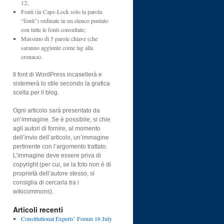
12;
Fonti (in Caps-Lock solo la parola
“fonti”) ordinate in un elenco puntato
con tutte le fonti consultate;
Massimo di 5 parole chiave (che
saranno aggiunte come tag alla
cronaca).
Il font di WordPress incasellerà e
sistemerà lo stile secondo la grafica
scelta per il blog.
Ogni articolo sarà presentato da
un’immagine. Se è possibile, si chie
agli autori di fornire, al momento
dell’invio dell’articolo, un’immagine
pertinente con l’argomento trattato.
L’immagine deve essere priva di
copyright (per cui, se la foto non è di
proprietà dell’autore stesso, si
consiglia di cercarla tra i
wikicommons).
Articoli recenti
Constitutional Experts’ Forum 16 July