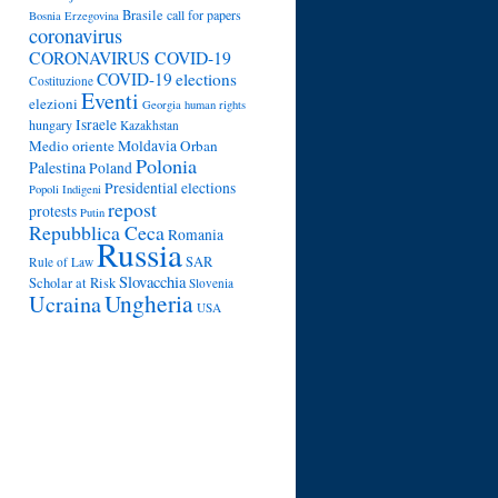
Brasile
call for papers
Bosnia Erzegovina
coronavirus
CORONAVIRUS COVID-19
COVID-19
elections
Costituzione
Eventi
elezioni
Georgia
human rights
Israele
hungary
Kazakhstan
Medio oriente
Moldavia
Orban
Polonia
Palestina
Poland
Presidential elections
Popoli Indigeni
repost
protests
Putin
Repubblica Ceca
Romania
Russia
SAR
Rule of Law
Slovacchia
Scholar at Risk
Slovenia
Ungheria
Ucraina
USA