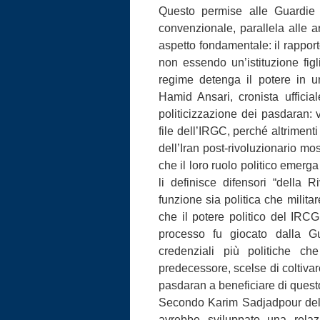
Questo permise alle Guardie 
convenzionale, parallela alle ar
aspetto fondamentale: il rapporto
non essendo un’istituzione figl
regime detenga il potere in 
Hamid Ansari, cronista uffici
politicizzazione dei pasdaran: 
file dell’IRGC, perché altrimenti
dell’Iran post-rivoluzionario mo
che il loro ruolo politico emerga
li definisce difensori “della 
funzione sia politica che milita
che il potere politico del IRCG
processo fu giocato dalla G
credenziali più politiche c
predecessore, scelse di coltivare
pasdaran a beneficiare di ques
Secondo Karim Sadjadpour del
avrebbe sviluppato una relaz