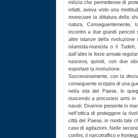
milizia che permettesse di prote
infatti, aveva visto una moltitu
rovesciare la dittatura dello s
natura. Conseguentemente, l
incontro a due grandi pericoli
altre istanze della rivoluzion
islamista-marxista o il Tudeh
dall’altro le forze armate regol
nasceva, quindi, con due obiett
esportare la rivoluzione.
Successivamente, con la decisio
conseguente scoppio di una guer
nella vita del Paese. In quegl
riuscendo a procurarsi armi in
navali. Divenne presente in mani
nell’ottica di proteggere la rivo
città del Paese, in modo tale c
caso di agitazioni. Nelle second
confini, il narcotraffico e fronte