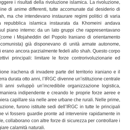
ggere i risultati della rivoluzione islamica. La rivoluzione,
dine di anime differenti, tutte accomunate dal desiderio di
hah, ma che intendevano instaurare regimi politici di varia
a repubblica islamica instaurata da Khomeini andava
 sul piano interno: da un lato gruppi che rappresentavano
e (come i Mojaheddin del Popolo Iraniano di orientamento
, comunista) già disponevano di unità armate autonome,
ari erano ancora parzialmente fedeli allo shah. Questo corpo
ivi principali: limitare le forze controrivoluzionarie ed
ne irachena di invadere parte del territorio iraniano e il
ra durata otto anni, l’IRGC divenne un’istituzione centrale
i anni sviluppò un’incredibile organizzazione logistica,
 maniera indipendente e creando le proprie forze aeree e
era capillare sia nelle aree urbane che rurali. Nelle prime,
luzione, furono istituite sedi dell’IRGC in tutte le principali
he vi fossero guardie pronte ad intervenire rapidamente in
e, collaborano con altre forze di sicurezza per controllare i
ggiare calamità naturali.