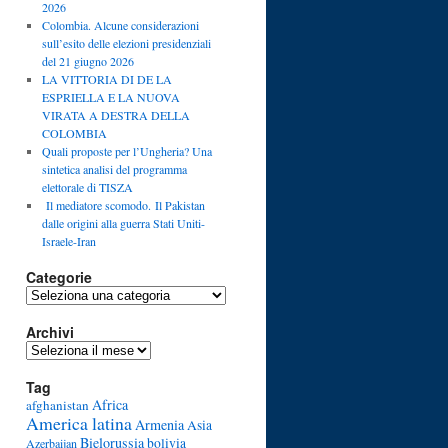
2026
Colombia. Alcune considerazioni
sull’esito delle elezioni presidenziali
del 21 giugno 2026
LA VITTORIA DI DE LA
ESPRIELLA E LA NUOVA
VIRATA A DESTRA DELLA
COLOMBIA
Quali proposte per l’Ungheria? Una
sintetica analisi del programma
elettorale di TISZA
Il mediatore scomodo. Il Pakistan
dalle origini alla guerra Stati Uniti-
Israele-Iran
Categorie
Categorie
Archivi
Archivi
Tag
Africa
afghanistan
America latina
Armenia
Asia
Bielorussia
bolivia
Azerbaijan