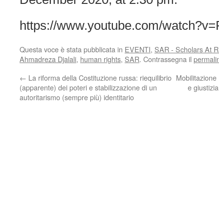
https://www.youtube.com/watch?v
Questa voce è stata pubblicata in
EVENTI
,
SAR - Scholars At R
Ahmadreza Djalali
,
human rights
,
SAR
. Contrassegna il
permali
←
La riforma della Costituzione russa: riequilibrio
Mobilitazione 
(apparente) dei poteri e stabilizzazione di un
e giustizi
autoritarismo (sempre più) identitario