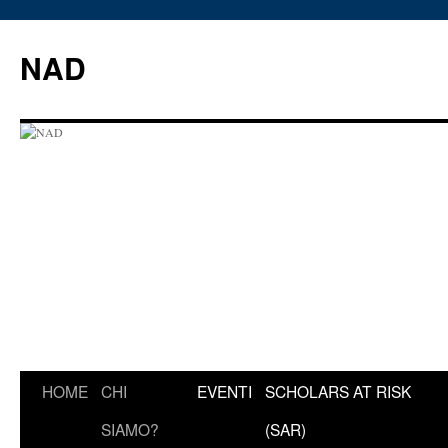
Vai
al
NAD
contenuto
HOME
CHI
EVENTI
SCHOLARS AT RISK
SIAMO?
(SAR)