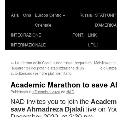
Asia
Cina
Europa Centro –
Russia
STATI UNIT
Orientale
D’AMERICA
INTEGRAZIONE
FONTI
LINK
INTERNAZIONALE
UTILI
←
La riforma della Costituzione russa: riequilibrio
Mobilitazione 
(apparente) dei poteri e stabilizzazione di un
e giustizi
autoritarismo (sempre più) identitario
Academic Marathon to save Ah
Pubblicato il
9 Dicembre 2020
da
NAD
NAD invites you to join the
Academi
save Ahmadreza Djalali
live on Yo
December 2020, at 2:30 pm.