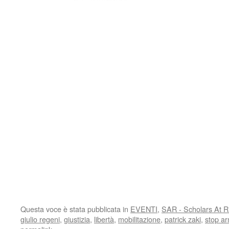
Questa voce è stata pubblicata in
EVENTI
,
SAR - Scholars At R
giulio regeni
,
giustizia
,
libertà
,
mobilitazione
,
patrick zaki
,
stop ar