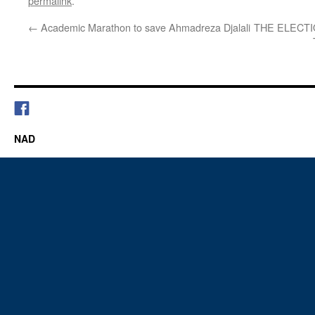
permalink
.
←
Academic Marathon to save Ahmadreza Djalali
THE ELECTI
NAD