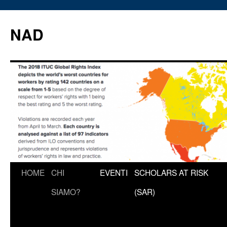
Vai
al
NAD
contenuto
HOME
CHI
EVENTI
SCHOLARS AT RISK
SIAMO?
(SAR)