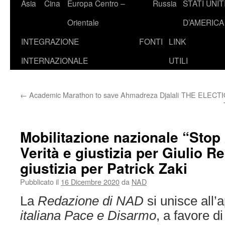
Asia
Cina
Europa Centro –
Russia
STATI UNIT
Orientale
D’AMERICA
INTEGRAZIONE
FONTI
LINK
INTERNAZIONALE
UTILI
←
Academic Marathon to save Ahmadreza Djalali
THE ELECTI
Mobilitazione nazionale “Stop 
Verità e giustizia per Giulio R
giustizia per Patrick Zaki
Pubblicato il
16 Dicembre 2020
da
NAD
La
Redazione di NAD
si unisce all’
italiana Pace e Disarmo
, a favore d