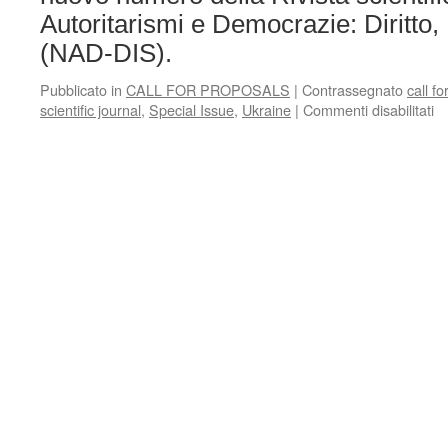
Autoritarismi e Democrazie: Diritto, 
(NAD-DIS).
Pubblicato in
CALL FOR PROPOSALS
|
Contrassegnato
call f
su
scientific journal
,
Special Issue
,
Ukraine
|
Commenti disabilitati
Ca
fo
P
–
“N
Au
e
De
Di
Is
So
(
DI
–
n.