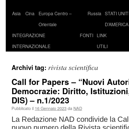
Asia
Cina
Europa Centro –
Russia
STATI UNIT
Orientale
D’AMERICA
INTEGRAZIONE
FONTI
LINK
INTERNAZIONALE
UTILI
rivista scientifica
Archivi tag:
Call for Papers – “Nuovi Autor
Democrazie: Diritto, Istituzion
DIS) – n.1/2023
Pubblicato il
16 Gennaio 2023
da
NAD
La Redazione NAD condivide la Call 
nuovo numero della Rivista scientif