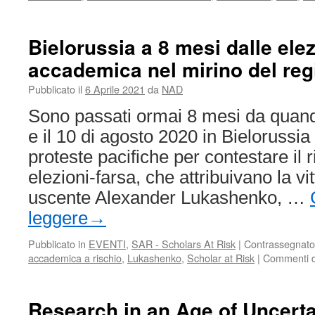
Bielorussia a 8 mesi dalle elezi
accademica nel mirino del re
Pubblicato il
6 Aprile 2021
da
NAD
Sono passati ormai 8 mesi da quando,
e il 10 di agosto 2020 in Bielorussia
proteste pacifiche per contestare il r
elezioni-farsa, che attribuivano la vi
uscente Alexander Lukashenko, …
leggere
→
Pubblicato in
EVENTI
,
SAR - Scholars At Risk
|
Contrassegnato
accademica a rischio
,
Lukashenko
,
Scholar at Risk
|
Commenti di
Research in an Age of Uncertai