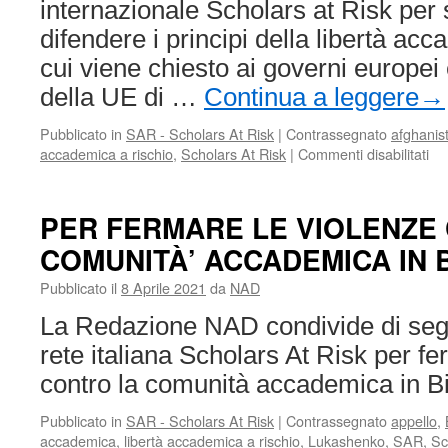
internazionale Scholars at Risk per
difendere i principi della libertà ac
cui viene chiesto ai governi europei e
della UE di …
Continua a leggere
→
Pubblicato in
SAR - Scholars At Risk
|
Contrassegnato
afghanis
su
accademica a rischio
,
Scholars At Risk
|
Commenti disabilitati
Sc
at
Ri
PER FERMARE LE VIOLENZE
–
COMUNITÀ’ ACCADEMICA IN 
L’U
deg
Pubblicato il
8 Aprile 2021
da
NAD
Stu
di
La Redazione NAD condivide di segui
Mi
rete italiana Scholars At Risk per fe
ad
all
contro la comunità accademica in Bi
ur
pe
Pubblicato in
SAR - Scholars At Risk
|
Contrassegnato
appello
,
l’A
accademica
,
libertà accademica a rischio
,
Lukashenko
,
SAR
,
Sc