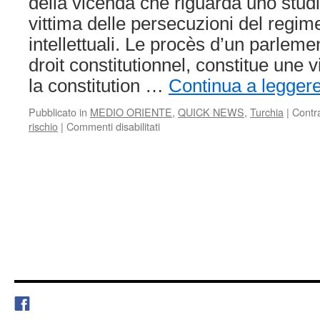
della vicenda che riguarda uno stud
vittima delle persecuzioni del regime
intellettuali. Le procès d’un parleme
droit constitutionnel, constitue une 
la constitution …
Continua a legger
Pubblicato in
MEDIO ORIENTE
,
QUICK NEWS
,
Turchia
|
Contr
su
rischio
|
Commenti disabilitati
Il
27
febbraio
si
apre
la
quarta
udienza
del
processo
contro
il
noto