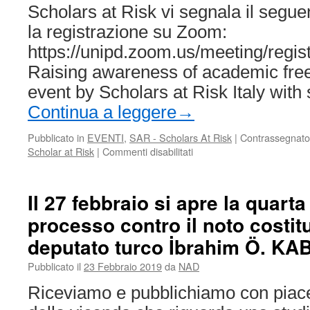
and
Scholars at Risk vi segnala il segue
Epistemological
la registrazione su Zoom:
Challenges
of
https://unipd.zoom.us/meeting/re
Knowledge
Raising awareness of academic fre
Production
in
event by Scholars at Risk Italy wit
Neoliberal
Continua a leggere
→
Academia
Pubblicato in
EVENTI
,
SAR - Scholars At Risk
|
Contrassegnato
su
Scholar at Risk
|
Commenti disabilitati
Libertà
Accademica
–
Il 27 febbraio si apre la quart
Proteggiamola
processo contro il noto costit
deputato turco İbrahim Ö. K
Pubblicato il
23 Febbraio 2019
da
NAD
Riceviamo e pubblichiamo con piace