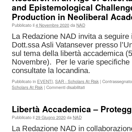
and Epistemological Challeng
Production in Neoliberal Aca
Pubblicato il
4 Novembre 2020
da
NAD
La Redazione NAD invita a seguire i
Dott.ssa Asli Vatansever presso l’U
sul tema della libertà accademica (
Novembre). Per le varie specifiche 
consultate la locandina.
Pubblicato in
EVENTI
,
SAR - Scholars At Risk
|
Contrassegnato
su
Scholars At Risk
|
Commenti disabilitati
Research
in
an
Libertà Accademica – Proteg
Age
of
Pubblicato il
29 Giugno 2020
da
NAD
Uncertainty:
La Redazione NAD in collaborazione
Structural