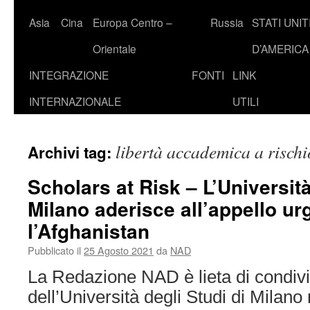
Asia
Cina
Europa Centro –
Russia
STATI UNIT
Orientale
D’AMERICA
INTEGRAZIONE
FONTI
LINK
INTERNAZIONALE
UTILI
libertà accademica a rischi
Archivi tag:
Scholars at Risk – L’Università
Milano aderisce all’appello ur
l’Afghanistan
Pubblicato il
25 Agosto 2021
da
NAD
La Redazione NAD è lieta di condiv
dell’Università degli Studi di Milano 