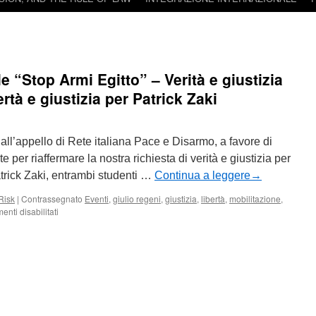
e “Stop Armi Egitto” – Verità e giustizia
rtà e giustizia per Patrick Zaki
ll’appello di Rete italiana Pace e Disarmo, a favore di
 per riaffermare la nostra richiesta di verità e giustizia per
atrick Zaki, entrambi studenti …
Continua a leggere
→
Risk
|
Contrassegnato
Eventi
,
giulio regeni
,
giustizia
,
libertà
,
mobilitazione
,
su
nti disabilitati
Mobilitazione
nazionale
“Stop
Armi
Egitto”
–
Verità
e