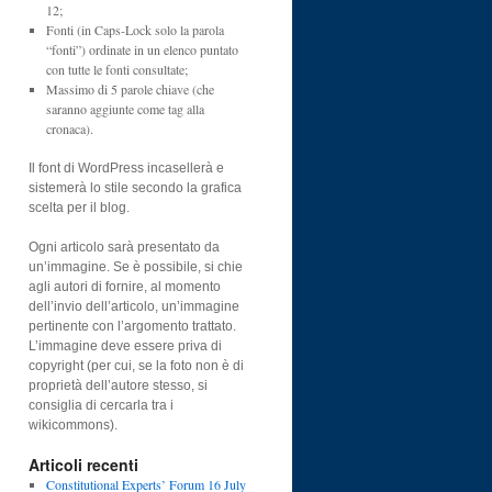
12;
Fonti (in Caps-Lock solo la parola
“fonti”) ordinate in un elenco puntato
con tutte le fonti consultate;
Massimo di 5 parole chiave (che
saranno aggiunte come tag alla
cronaca).
Il font di WordPress incasellerà e
sistemerà lo stile secondo la grafica
scelta per il blog.
Ogni articolo sarà presentato da
un’immagine. Se è possibile, si chie
agli autori di fornire, al momento
dell’invio dell’articolo, un’immagine
pertinente con l’argomento trattato.
L’immagine deve essere priva di
copyright (per cui, se la foto non è di
proprietà dell’autore stesso, si
consiglia di cercarla tra i
wikicommons).
Articoli recenti
Constitutional Experts’ Forum 16 July