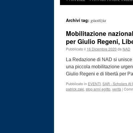
giustizia
Archivi tag:
Mobilitazione nazional
per Giulio Regeni, Libe
Pubblicato il
16 Dicembre 2020
da
NAD
La Redazione di NAD si unisce a
una piccola mobilitazione urgente
Giulio Regeni e di libertà per P
Pubblicato in
EVENTI
,
SAR - Scholars At 
patrick zaki
,
stop armi egitto
,
verità
|
Comme