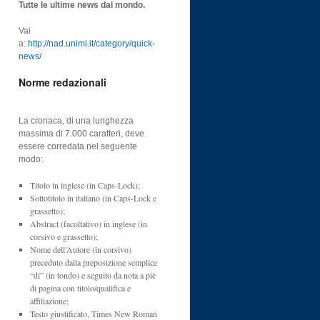
Tutte le ultime news dal mondo.
Vai
a:
http://nad.unimi.it/category/quick-
news/
Norme redazionali
La cronaca, di una lunghezza
massima di 7.000 caratteri, deve
essere corredata nel seguente
modo:
Titolo in inglese (in Caps-Lock);
Sottotitolo in italiano (in Caps-Lock e
grassetto);
Abstract (facoltativo) in inglese (in
corsivo e grassetto);
Nome dell’Autore (in corsivo)
preceduto dalla preposizione semplice
“di” (in tondo) e seguito da nota a piè
di pagina con titolo/qualifica e
affiliazione;
Testo giustificato, Times New Roman