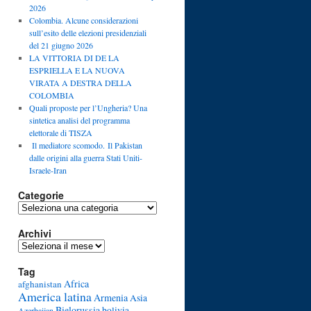
2026
Colombia. Alcune considerazioni
sull’esito delle elezioni presidenziali
del 21 giugno 2026
LA VITTORIA DI DE LA
ESPRIELLA E LA NUOVA
VIRATA A DESTRA DELLA
COLOMBIA
Quali proposte per l’Ungheria? Una
sintetica analisi del programma
elettorale di TISZA
Il mediatore scomodo. Il Pakistan
dalle origini alla guerra Stati Uniti-
Israele-Iran
Categorie
Categorie
Archivi
Archivi
Tag
Africa
afghanistan
America latina
Armenia
Asia
Bielorussia
bolivia
Azerbaijan