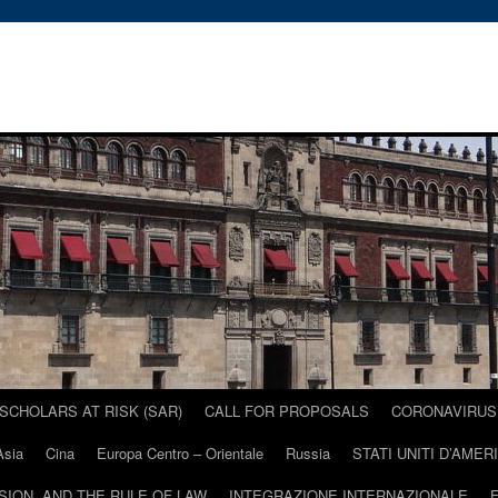
SCHOLARS AT RISK (SAR)
CALL FOR PROPOSALS
CORONAVIRUS 
Asia
Cina
Europa Centro – Orientale
Russia
STATI UNITI D’AMER
USION, AND THE RULE OF LAW
INTEGRAZIONE INTERNAZIONALE