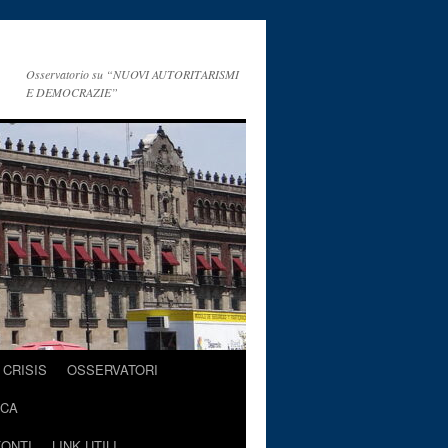
Osservatorio su “NUOVI AUTORITARISMI
E DEMOCRAZIE”
CRISIS
OSSERVATORI
ICA
FONTI
LINK UTILI