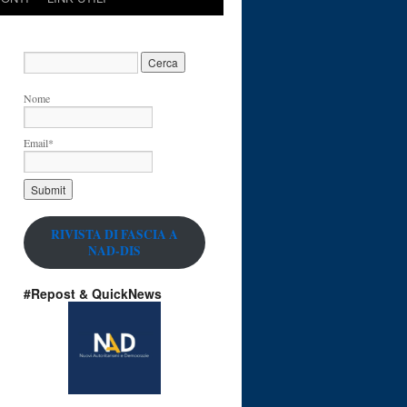
Nome
Email*
RIVISTA DI FASCIA A
NAD-DIS
#Repost & QuickNews