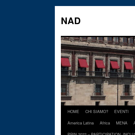
Vai
al
NAD
contenuto
HOME
CHI SIAMO?
EVENTI
America Latina
Africa
MENA
PRIN 2022 – PARTICIPATION, INCL