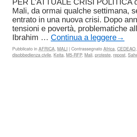
PER L’ATTUALE CRISI POLITICA di 
Mali, da ormai qualche settimana, 
entrato in una nuova crisi. Dopo anni 
tensioni e povertà, problematiche all
Ibrahim …
Continua a leggere
→
Pubblicato in
AFRICA
,
MALI
|
Contrassegnato
Africa
,
CEDEAO
disobbedienza civile
,
Keita
,
M5-RFP
,
Mali
,
proteste
,
repost
,
Sahe