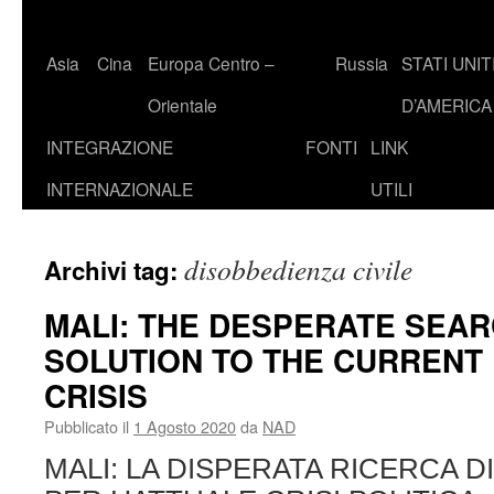
Asia
Cina
Europa Centro –
Russia
STATI UNIT
Orientale
D’AMERICA
INTEGRAZIONE
FONTI
LINK
INTERNAZIONALE
UTILI
disobbedienza civile
Archivi tag:
MALI: THE DESPERATE SEAR
SOLUTION TO THE CURRENT 
CRISIS
Pubblicato il
1 Agosto 2020
da
NAD
MALI: LA DISPERATA RICERCA D