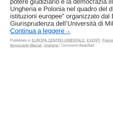
potere giudiziario e la democrazia ill
Ungheria e Polonia nel quadro del dir
istituzioni europee” organizzato dal
Giurisprudenza dell’Università di M
Continua a leggere
→
Pubblicato in
EUROPA CENTRO-ORIENTALE
,
EVENTI
,
Poloni
su
democrazie illiberali
,
Ungheria
|
Commenti disabilitati
Il
potere
giudiziario
e
la
democrazia
illiberale.
I
casi
di
Ungheria
e
Polonia