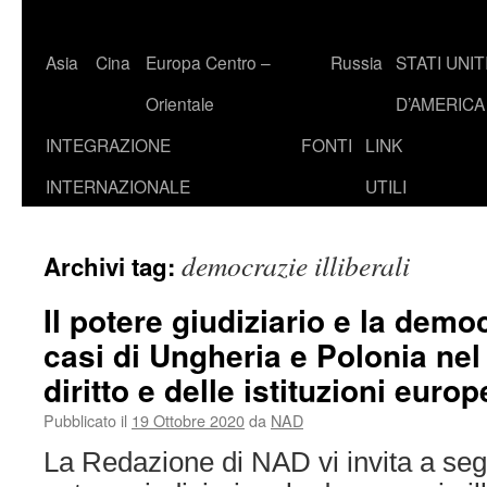
Asia
Cina
Europa Centro –
Russia
STATI UNIT
Orientale
D’AMERICA
INTEGRAZIONE
FONTI
LINK
INTERNAZIONALE
UTILI
democrazie illiberali
Archivi tag:
Il potere giudiziario e la democr
casi di Ungheria e Polonia nel
diritto e delle istituzioni europ
Pubblicato il
19 Ottobre 2020
da
NAD
La Redazione di NAD vi invita a segu