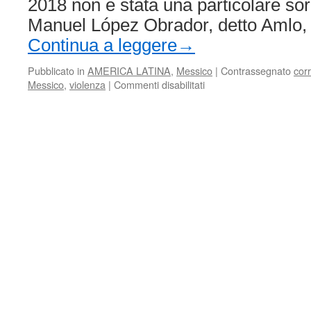
2018 non è stata una particolare so
Manuel López Obrador, detto Amlo, e
Continua a leggere
→
Pubblicato in
AMERICA LATINA
,
Messico
|
Contrassegnato
cor
su
Messico
,
violenza
|
Commenti disabilitati
Mexico:
Lopez
Obrador’s
plan
to
fight
drug
trafficking