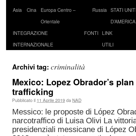
Asia
Cina
Europa Centro –
Russia
STATI UNIT
Orientale
D’AMERICA
INTEGRAZIONE
FONTI
LINK
INTERNAZIONALE
UTILI
criminalità
Archivi tag:
Mexico: Lopez Obrador’s plan 
trafficking
Pubblicato il
11 Aprile 2019
da
NAD
Messico: le proposte di López Obrado
narcotraffico di Luisa Olivi La vittori
presidenziali messicane di López Ob