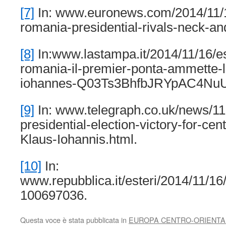
[7]
In: www.euronews.com/2014/11/1
romania-presidential-rivals-neck-an
[8]
In:www.lastampa.it/2014/11/16/est
romania-il-premier-ponta-ammette-la
iohannes-Q03Ts3BhfbJRYpAC4NuUo
[9]
In: www.telegraph.co.uk/news/
presidential-election-victory-for-cen
Klaus-Iohannis.html.
[10]
In:
www.repubblica.it/esteri/2014/11/16
100697036.
Questa voce è stata pubblicata in
EUROPA CENTRO-ORIENTA