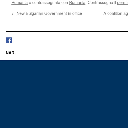
Romania
e contrassegnata con
Romania
. Contrassegna il
perma
←
New Bulgarian Government in office
A coalition a
NAD