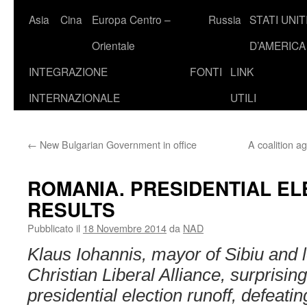
Asia
Cina
Europa Centro –
Russia
STATI UNIT
Orientale
D’AMERICA
INTEGRAZIONE
FONTI
LINK
INTERNAZIONALE
UTILI
←
New Bulgarian Government in office
A coalition a
ROMANIA. PRESIDENTIAL EL
RESULTS
Pubblicato il
18 Novembre 2014
da
NAD
Klaus Iohannis, mayor of Sibiu
and l
Christian Liberal Alliance, surprisin
presidential election runoff, defeati