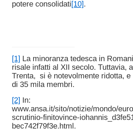
potere consolidati
[10]
.
[1]
La minoranza tedesca in Romania 
risale infatti al XII secolo. Tuttavia, 
Trenta, si è notevolmente ridotta, e
di 35 mila membri.
[2]
In:
www.ansa.it/sito/notizie/mondo/eur
scrutinio-finitovince-iohannis_d3fe
bec742f79f3e.html.