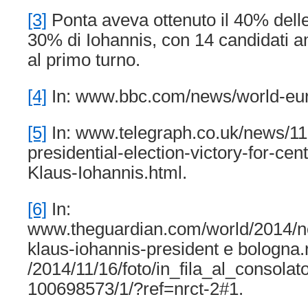
[3]
Ponta aveva ottenuto il 40% delle
30% di Iohannis, con 14 candidati a
al primo turno.
[4]
In: www.bbc.com/news/world-eu
[5]
In: www.telegraph.co.uk/news/
presidential-election-victory-for-cen
Klaus-Iohannis.html.
[6]
In:
www.theguardian.com/world/2014/n
klaus-iohannis-president e bologna.
/2014/11/16/foto/in_fila_al_consol
100698573/1/?ref=nrct-2#1.