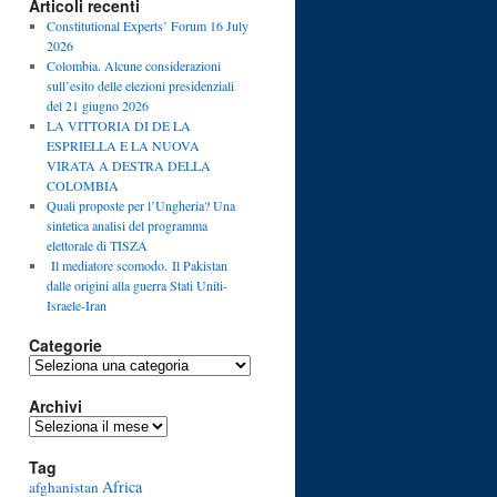
Articoli recenti
Constitutional Experts’ Forum 16 July
2026
Colombia. Alcune considerazioni
sull’esito delle elezioni presidenziali
del 21 giugno 2026
LA VITTORIA DI DE LA
ESPRIELLA E LA NUOVA
VIRATA A DESTRA DELLA
COLOMBIA
Quali proposte per l’Ungheria? Una
sintetica analisi del programma
elettorale di TISZA
Il mediatore scomodo. Il Pakistan
dalle origini alla guerra Stati Uniti-
Israele-Iran
Categorie
Categorie
Archivi
Archivi
Tag
Africa
afghanistan