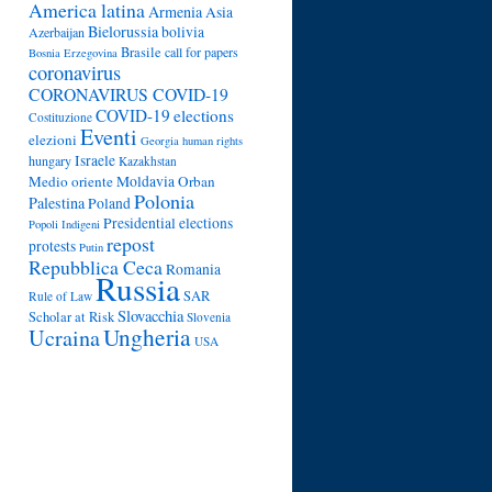
America latina
Armenia
Asia
Bielorussia
bolivia
Azerbaijan
Brasile
call for papers
Bosnia Erzegovina
coronavirus
CORONAVIRUS COVID-19
COVID-19
elections
Costituzione
Eventi
elezioni
Georgia
human rights
Israele
hungary
Kazakhstan
Medio oriente
Moldavia
Orban
Polonia
Palestina
Poland
Presidential elections
Popoli Indigeni
repost
protests
Putin
Repubblica Ceca
Romania
Russia
SAR
Rule of Law
Slovacchia
Scholar at Risk
Slovenia
Ungheria
Ucraina
USA