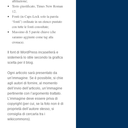
affiliazione;
Testo giustificato, Times New Roman
12;
Fonti (in Caps-Lock solo la parola
“fonti”) ordinate in un elenco puntato
con tutte le fonti consultate;
Massimo di 5 parole chiave (che
saranno aggiunte come tag alla
cronaca).
Il font di WordPress incasellerà e
sistemerà lo stile secondo la grafica
scelta per il blog.
Ogni articolo sarà presentato da
un’immagine. Se è possibile, si chie
agli autori di fornire, al momento
dell’invio dell’articolo, un’immagine
pertinente con l’argomento trattato.
L’immagine deve essere priva di
copyright (per cui, se la foto non è di
proprietà dell’autore stesso, si
consiglia di cercarla tra i
wikicommons).