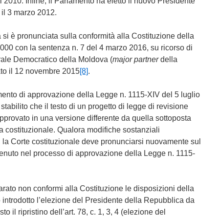
l 2010. Infine, il Parlamento ha eletto il nuovo Presidente
il 3 marzo 2012.
si è pronunciata sulla conformità alla Costituzione della
000 con la sentenza n. 7 del 4 marzo 2016, su ricorso di
erale Democratico della Moldova (
major partner
della
ato il 12 novembre 2015
[8]
.
ento di approvazione della Legge n. 1115-XIV del 5 luglio
tabilito che il testo di un progetto di legge di revisione
pprovato in una versione differente da quella sottoposta
ia costituzionale. Qualora modifiche sostanziali
, la Corte costituzionale deve pronunciarsi nuovamente sul
vvenuto nel processo di approvazione della Legge n. 1115-
arato non conformi alla Costituzione le disposizioni della
introdotto l’elezione del Presidente della Repubblica da
 il ripristino dell’art. 78, c. 1, 3, 4 (elezione del