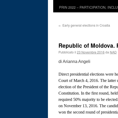
PRIN 2022 – PARTICIPATION, INCL
←
Early general elections in Croatia
Republic of Moldova. 
Pubblicato il
23 Novembre 2016
da
NAD
di Arianna Angeli
Direct presidential elections were h
Court of March 4, 2016. The latter 
election of the President of the Rep
Constitution. In the first round, he
required 50% majority to be elected
on November 13, 2016. The candidat
won the second round of presidentia