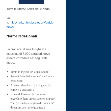
Tutte le ultime news dal mondo.
Vai
a:
http://nad.unimi.it/category/quick-
news/
Norme redazionali
La cronaca, di una lunghezza
massima di 7.000 caratteri, deve
essere corredata nel seguente
modo:
Titolo in inglese (in Caps-Lock);
Sottotitolo in italiano (in Caps-Lock e
grassetto);
Abstract (facoltativo) in inglese (in
corsivo e grassetto);
Nome dell’Autore (in corsivo)
preceduto dalla preposizione semplice
“di” (in tondo) e seguito da nota a piè
di pagina con titolo/qualifica e