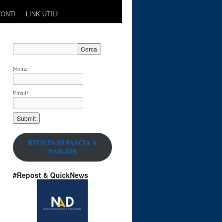
FONTI
LINK UTILI
Nome
Email*
RIVISTA DI FASCIA A
NAD-DIS
#Repost & QuickNews