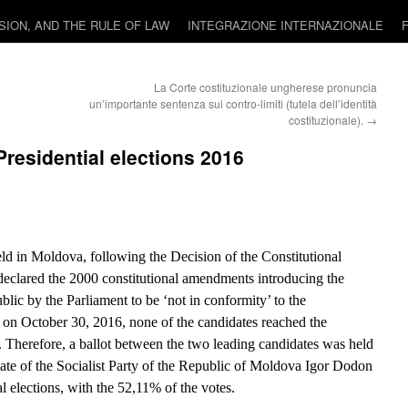
USION, AND THE RULE OF LAW
INTEGRAZIONE INTERNAZIONALE
La Corte costituzionale ungherese pronuncia
un’importante sentenza sui contro-limiti (tutela dell’identità
costituzionale).
→
Presidential elections 2016
eld in Moldova, following the Decision of the Constitutional
declared the 2000 constitutional amendments introducing the
ublic by the Parliament to be ‘not in conformity’ to the
ld on October 30, 2016, none of the candidates reached the
. Therefore, a ballot between the two leading candidates was held
e of the Socialist Party of the Republic of Moldova Igor Dodon
l elections, with the 52,11% of the votes.