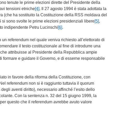
no tenute le prime elezioni dirette del Presidente della
avi tensioni etniche
[4]
. Il 27 agosto 1994 è stata adottata la
a (che ha sostituito la Costituzione della RSS moldava del
 si sono svolte le prime elezioni presidenziali libere
[5]
,
ato indipendente Petru Lucinschi
[6]
.
 un referendum nel quale veniva richiesto all’elettorato di
 emendare il testo costituzionale al fine di introdurre una
 che attribuisse al Presidente della Repubblica ampie
di formare e guidare il Governo, e di esserne responsabile
ciato in favore della riforma della Costituzione, con
Nel referendum non si è raggiunto tuttavia il quorum
 degli aventi diritto), necessario affinché l’esito dello
colante. Con la sentenza n. 32 del 15 giugno 1999, la
o per questo che il referendum avrebbe avuto valore