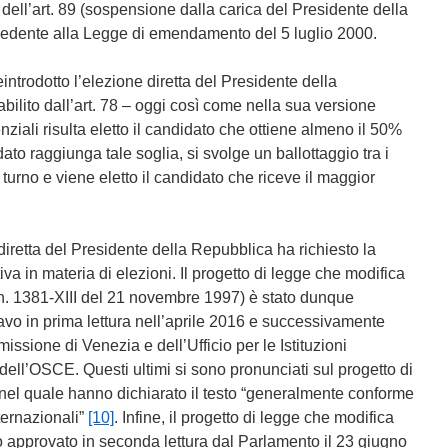
dell’art. 89 (sospensione dalla carica del Presidente della
cedente alla Legge di emendamento del 5 luglio 2000.
introdotto l’elezione diretta del Presidente della
ilito dall’art. 78 – oggi così come nella sua versione
enziali risulta eletto il candidato che ottiene almeno il 50%
to raggiunga tale soglia, si svolge un ballottaggio tra i
 turno e viene eletto il candidato che riceve il maggior
diretta del Presidente della Repubblica ha richiesto la
iva in materia di elezioni. Il progetto di legge che modifica
 n. 1381-XIII del 21 novembre 1997) è stato dunque
o in prima lettura nell’aprile 2016 e successivamente
ssione di Venezia e dell’Ufficio per le Istituzioni
dell’OSCE. Questi ultimi si sono pronunciati sul progetto di
nel quale hanno dichiarato il testo “generalmente conforme
ternazionali”
[10]
. Infine, il progetto di legge che modifica
o approvato in seconda lettura dal Parlamento il 23 giugno