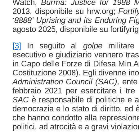
Watch,
Burma: Justice for 1988 
2013, disponibile su hrw.org;
Fortif
‘8888’ Uprising and its Enduring F
agosto 2025, disponibile su fortifyrig
[3]
In seguito al
golpe
militare i
esecutivo e giudiziario vennero tra
in Capo delle Forze di Difesa Min A
Costituzione 2008). Egli divenne ino
Administration Council (SAC),
ente 
febbraio 2021 per esercitare i tre p
SAC
è responsabile di politiche e a
democrazia e lo stato di diritto, ed è
che hanno condotto alla repressione 
politici, ad atrocità e a gravi violazio