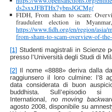
https://www.opensanctions.org/entiti
ds2sxxJFBTHx7ybnsJGCMg/
FIDH, From sham to scam: Overvi
fraudulent election in Myanma
https://www.fidh.org/en/region/asi
from-sham-to-scam-overview-of-the
[1]
Studenti magistrali in Scienze p
presso l’Università degli Studi di Mi
[2]
Il nome «8888» deriva dalla dat
raggiunsero il loro culmine: l’8 a
data considerata di buon auspici
buddhista. Sull’episodio si
International,
no moving backwar
agosto 2008, disponibile su amnes