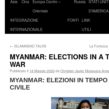
Asia
Cina
Europa Centro –
Russia
STATI UNIT
Orientale
D’AMERICA
INTEGRAZIONE
FONTI
LINK
INTERNAZIONALE
UTILI
←
ISLAMABAD TALKS
La Fortezza 
MYANMAR: ELECTIONS IN A T
WAR
Pubblicato il
18 Maggio 2026
da
Christian Javier Mosquera Aria
MYANMAR: ELEZIONI IN TEMPO
CIVILE