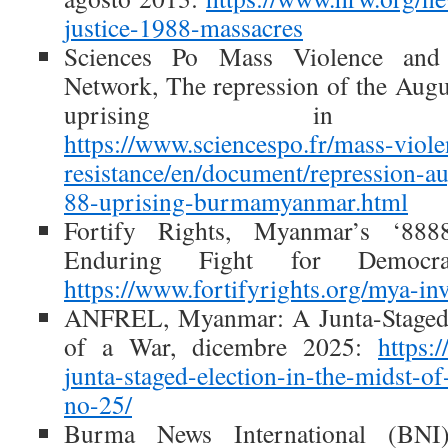
justice-1988-massacres
Sciences Po Mass Violence and 
Network, The repression of the Aug
uprising in Burm
https://www.sciencespo.fr/mass-viol
resistance/en/document/repression-a
88-uprising-burmamyanmar.html
Fortify Rights, Myanmar’s ‘888
Enduring Fight for Democra
https://www.fortifyrights.org/mya-i
ANFREL, Myanmar: A Junta-Staged E
of a War, dicembre 2025:
https:
junta-staged-election-in-the-midst-of
no-25/
Burma News International (BNI