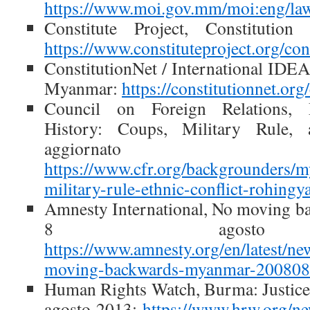
https://www.moi.gov.mm/moi:eng/la
Constitute Project, Constituti
https://www.constituteproject.org/c
ConstitutionNet / International IDEA,
Myanmar:
https://constitutionnet.o
Council on Foreign Relations,
History: Coups, Military Rule, 
aggiornat
https://www.cfr.org/backgrounders/
military-rule-ethnic-conflict-rohingy
Amnesty International, No moving b
8 agosto
https://www.amnesty.org/en/latest/n
moving-backwards-myanmar-200808
Human Rights Watch, Burma: Justice
agosto 2013:
https://www.hrw.org/n