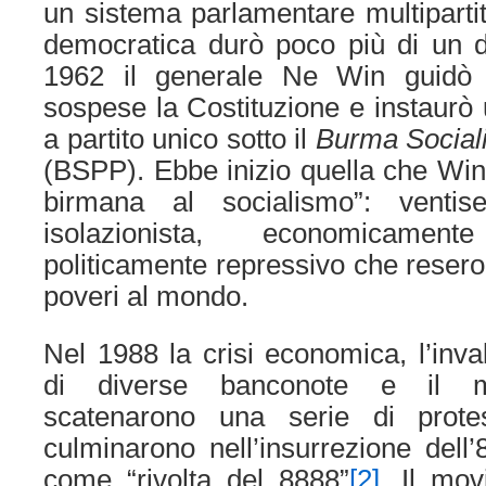
un sistema parlamentare multipartit
democratica durò poco più di un d
1962 il generale Ne Win guidò 
sospese la Costituzione e instaurò u
a partito unico sotto il
Burma Social
(BSPP). Ebbe inizio quella che Win 
birmana al socialismo”: venti
isolazionista, economicame
politicamente repressivo che resero
poveri al mondo.
Nel 1988 la crisi economica, l’inva
di diverse banconote e il ma
scatenarono una serie di prot
culminarono nell’insurrezione dell
come “rivolta del 8888”
[2]
. Il mov