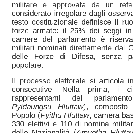
militare e approvata da un ref
considerato irregolare dagli osservat
testo costituzionale definisce il ruo
forze armate: il 25% dei seggi in
camere del parlamento è riserva
militari nominati direttamente da
delle Forze di Difesa, senza p
popolare.
Il processo elettorale si articola i
consecutive. Nella prima, i ci
rappresentanti del parlament
Pyidaungsu Hluttaw
), composto 
Popolo (
Pyithu Hluttaw
, camera bas
330 elettivi e 110 di nomina milita
delle Nazionalità (
Amyotha Hlutta