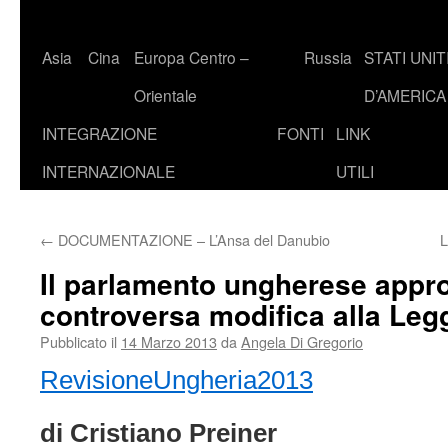
Asia
Cina
Europa Centro –
Russia
STATI UNIT
Orientale
D’AMERICA
INTEGRAZIONE
FONTI
LINK
INTERNAZIONALE
UTILI
←
DOCUMENTAZIONE – L’Ansa del Danubio
L
Il parlamento ungherese appr
controversa modifica alla Le
Pubblicato il
14 Marzo 2013
da
Angela Di Gregorio
RevisioneUngheria2013
di Cristiano Preiner