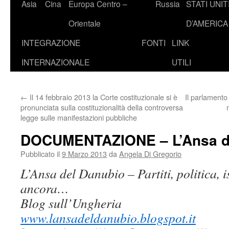
Asia
Cina
Europa Centro –
Russia
STATI UNIT
Orientale
D’AMERICA
INTEGRAZIONE
FONTI
LINK
INTERNAZIONALE
UTILI
←
Il 14 febbraio 2013 la Corte costituzionale si è
Il parlament
pronunciata sulla costituzionalità della controversa
legge sulle manifestazioni pubbliche
DOCUMENTAZIONE – L’Ansa d
Pubblicato il
9 Marzo 2013
da
Angela Di Gregorio
L’Ansa del Danubio – Partiti, politica, is
ancora…
Blog sull’Ungheria
www.lansadeldanubio.blogspot.it