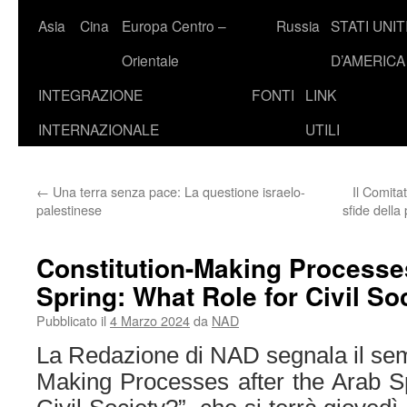
Asia
Cina
Europa Centro –
Russia
STATI UNIT
Orientale
D’AMERICA
INTEGRAZIONE
FONTI
LINK
INTERNAZIONALE
UTILI
←
Una terra senza pace: La questione israelo-
Il Comita
palestinese
sfide della
Constitution-Making Processes
Spring: What Role for Civil So
Pubblicato il
4 Marzo 2024
da
NAD
La Redazione di NAD segnala il semi
Making Processes after the Arab S