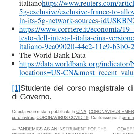
italiano
https://www.reuters.com/artic
5g-exclusive/exclusive-france-to-all
in-its-5g-network-sources-idUSKB
https://www.corriere.it/economia/19
testo-dell-intesa-l-italia-cina-versio
italiano-9ea09020-44c2-11e9-b3b0-
The World Bank Data
https://data.worldbank.org/indicat
locations=US-CN&most_recent_valu
[1]
Studente del corso magistrale di
di Governo.
Questa voce è stata pubblicata in
CINA
,
CORONAVIRUS EME
coronavirus
,
CORONAVIRUS COVID-19
. Contrassegna il
perma
←
PANDEMICS AS AN INSTRUMENT FOR THE
GOVERN