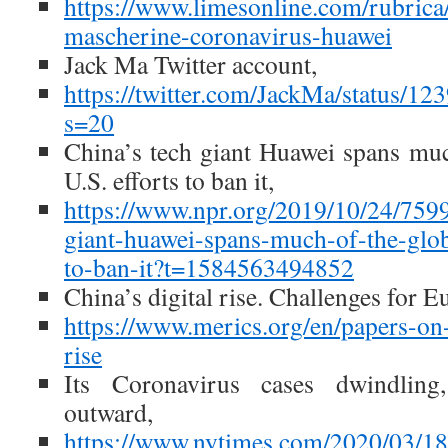
https://www.limesonline.com/rubrica/c
mascherine-coronavirus-huawei
Jack Ma Twitter account,
https://twitter.com/JackMa/status/
s=20
China’s tech giant Huawei spans muc
U.S. efforts to ban it,
https://www.npr.org/2019/10/24/759
giant-huawei-spans-much-of-the-globe
to-ban-it?t=1584563494852
China’s digital rise. Challenges for E
https://www.merics.org/en/papers-on-
rise
Its Coronavirus cases dwindling
outward,
https://www.nytimes.com/2020/03/18/