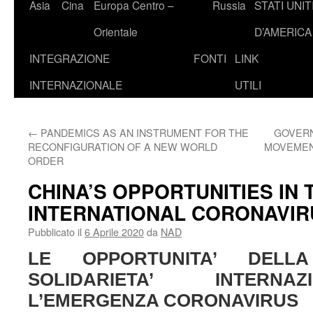
Asia
Cina
Europa Centro –
Russia
STATI UNIT
Orientale
D’AMERICA
INTEGRAZIONE
FONTI
LINK
INTERNAZIONALE
UTILI
←
PANDEMICS AS AN INSTRUMENT FOR THE
GOVERN
RECONFIGURATION OF A NEW WORLD
MOVEMEN
ORDER
CHINA’S OPPORTUNITIES IN 
INTERNATIONAL CORONAVIR
Pubblicato il
6 Aprile 2020
da
NAD
LE OPPORTUNITA’ DELL
SOLIDARIETA’ INTERN
L’EMERGENZA CORONAVIRUS