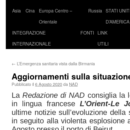
Asia
Cina
Europa Centro –
Russia
STATI UNIT
Orientale
D’AMERICA
INTEGRAZIONE
FONTI
LINK
INTERNAZIONALE
UTILI
←
L’Emergenza sanitaria vista dalla Birmania
Aggiornamenti sulla situazion
Pubblicato il
6 Agosto 2020
da
NAD
La
Redazione di NAD
consiglia la 
in lingua francese
L’Orient-Le J
ultime notizie sull’evoluzione della
in seguito alla violenta esplosione
Agosto presso il porto di Beirut.