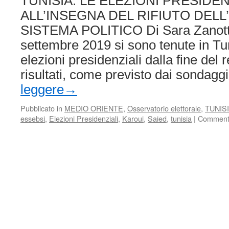
TUNISIA: LE ELEZIONI PRESIDEN
ALL’INSEGNA DEL RIFIUTO DELL
SISTEMA POLITICO Di Sara Zanott
settembre 2019 si sono tenute in Tu
elezioni presidenziali dalla fine del 
risultati, come previsto dai sondag
leggere
→
Pubblicato in
MEDIO ORIENTE
,
Osservatorio elettorale
,
TUNIS
essebsi
,
Elezioni Presidenziali
,
Karoui
,
Saied
,
tunisia
|
Commenti 