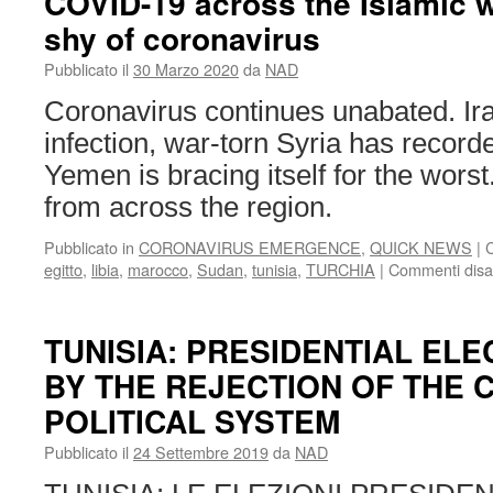
COVID-19 across the Islamic w
proactivity
shy of coronavirus
in
Tunisia,
Pubblicato il
30 Marzo 2020
da
NAD
trivialisation
in
Coronavirus continues unabated. Ir
Egypt
infection, war-torn Syria has recorde
Yemen is bracing itself for the worst
from across the region.
Pubblicato in
CORONAVIRUS EMERGENCE
,
QUICK NEWS
|
egitto
,
libia
,
marocco
,
Sudan
,
tunisia
,
TURCHIA
|
Commenti disabi
TUNISIA: PRESIDENTIAL EL
BY THE REJECTION OF THE 
POLITICAL SYSTEM
Pubblicato il
24 Settembre 2019
da
NAD