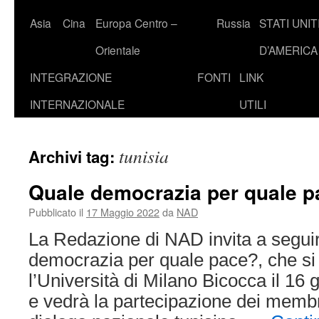
Asia
Cina
Europa Centro –
Russia
STATI UNIT
Orientale
D’AMERICA
INTEGRAZIONE
FONTI
LINK
INTERNAZIONALE
UTILI
tunisia
Archivi tag:
Quale democrazia per quale 
Pubblicato il
17 Maggio 2022
da
NAD
La Redazione di NAD invita a segui
democrazia per quale pace?, che si 
l’Università di Milano Bicocca il 16 
e vedrà la partecipazione dei membri