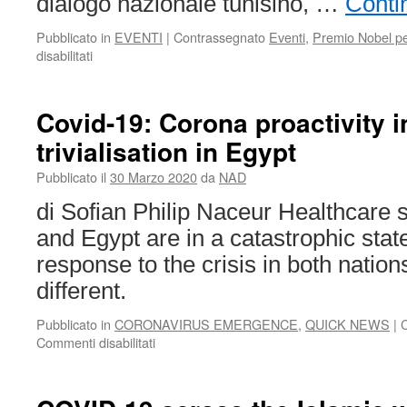
dialogo nazionale tunisino, …
Conti
Pubblicato in
EVENTI
|
Contrassegnato
Eventi
,
Premio Nobel pe
su
disabilitati
Quale
democrazia
per
Covid-19: Corona proactivity i
quale
trivialisation in Egypt
pace?
Pubblicato il
30 Marzo 2020
da
NAD
di Sofian Philip Naceur Healthcare 
and Egypt are in a catastrophic sta
response to the crisis in both natio
different.
Pubblicato in
CORONAVIRUS EMERGENCE
,
QUICK NEWS
|
su
Commenti disabilitati
Covid-
19:
Corona