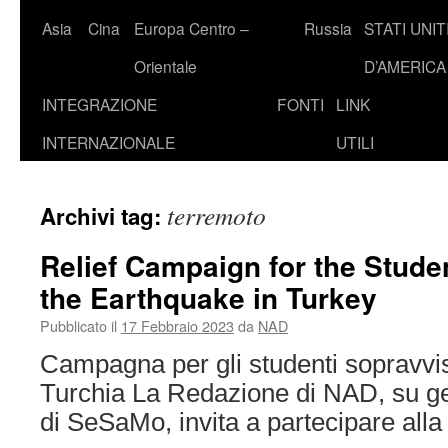
Asia
Cina
Europa Centro –
Russia
STATI UNIT
Orientale
D’AMERICA
INTEGRAZIONE
FONTI
LINK
INTERNAZIONALE
UTILI
terremoto
Archivi tag:
Relief Campaign for the Stud
the Earthquake in Turkey
Pubblicato il
17 Febbraio 2023
da
NAD
Campagna per gli studenti sopravvis
Turchia La Redazione di NAD, su ge
di SeSaMo, invita a partecipare all