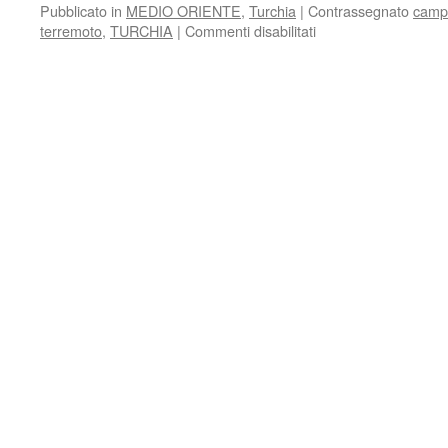
Pubblicato in
MEDIO ORIENTE
,
Turchia
|
Contrassegnato
campa
su
terremoto
,
TURCHIA
|
Commenti disabilitati
Relief
Campaign
for
the
Students
who
Survived
the
Earthquake
in
Turkey