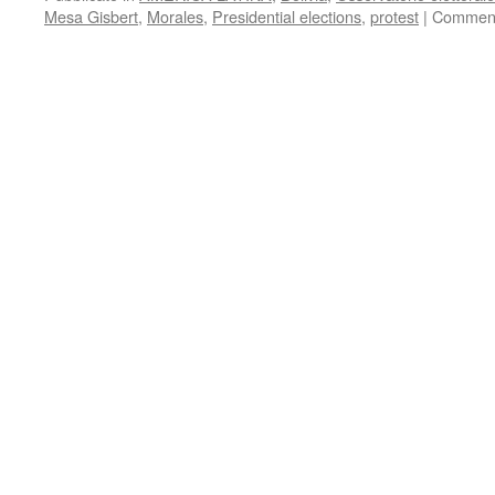
Mesa Gisbert
,
Morales
,
Presidential elections
,
protest
|
Commenti 