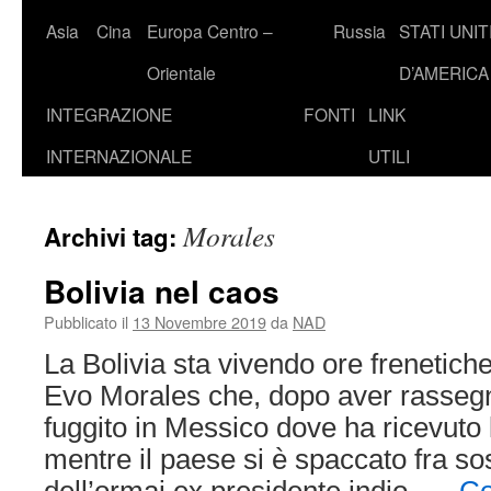
Asia
Cina
Europa Centro –
Russia
STATI UNIT
Orientale
D’AMERICA
INTEGRAZIONE
FONTI
LINK
INTERNAZIONALE
UTILI
Morales
Archivi tag:
Bolivia nel caos
Pubblicato il
13 Novembre 2019
da
NAD
La Bolivia sta vivendo ore frenetiche
Evo Morales che, dopo aver rassegna
fuggito in Messico dove ha ricevuto l’
mentre il paese si è spaccato fra sost