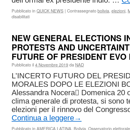
dell’ormai ex presidente indio. …
Co
Pubblicato in
QUICK NEWS
|
Contrassegnato
bolivia
,
elezioni
,
M
su
disabilitati
Bolivia
nel
caos
NEW GENERAL ELECTIONS IN
PROTESTS AND UNCERTAINTY
FUTURE OF PRESIDENT EVO
Pubblicato il
4 Novembre 2019
da
NAD
L’INCERTO FUTURO DEL PRESI
MORALES DOPO LE ELEZIONI BOL
Alessandra Nocera Domenica 20 ot
clima generale di protesta, si sono t
elezioni per il rinnovo del Congres
Continua a leggere
→
Pubblicato in
AMERICA LATINA
,
Bolivia
,
Osservatorio elettorale