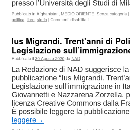
presso l’Università degli Studi di Mi
Pubblicato in
Afghanistan
,
MEDIO ORIENTE
,
Senza categoria
|
su
politica
,
libro
,
storia
|
Commenti disabilitati
Afghanistan.
Da
una
Ius Migrandi. Trent’anni di Pol
confederazione
Legislazione sull’immigrazione 
tribale
alle
Pubblicato il
30 Agosto 2020
da
NAD
crisi
contemporanee.
La Redazione di NAD suggerisce la l
pubblicazione “Ius Migrandi. Trent’an
Legislazione sull’immigrazione in Ita
Giovannetti e Nazzarena Zorzella, p
licenza Creative Commons dalla Fra
È possibile leggere la pubblicazio
leggere
→