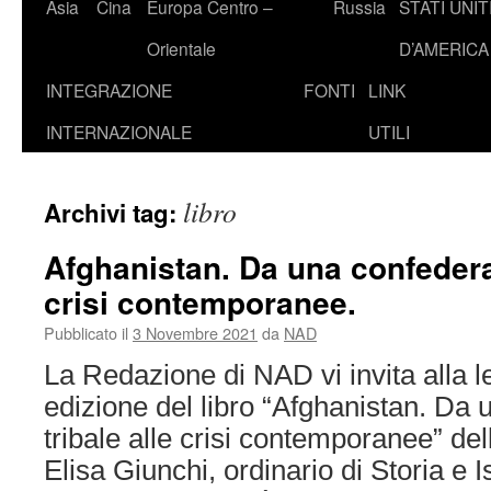
Asia
Cina
Europa Centro –
Russia
STATI UNIT
Orientale
D’AMERICA
INTEGRAZIONE
FONTI
LINK
INTERNAZIONALE
UTILI
libro
Archivi tag:
Afghanistan. Da una confederaz
crisi contemporanee.
Pubblicato il
3 Novembre 2021
da
NAD
La Redazione di NAD vi invita alla l
edizione del libro “Afghanistan. Da
tribale alle crisi contemporanee” de
Elisa Giunchi, ordinario di Storia e Is