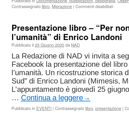
Pubblicato in
Documentazione, pubblicazioni, bibliografia
,
Osserv
su
Contrassegnato
libro
,
Migrazione
|
Commenti disabilitati
Ius
Migrandi
Trent’an
Presentazione libro – “Per no
di
l’umanità” di Enrico Landoni
Politiche
e
Pubblicato il
25 Giugno 2020
da
NAD
Legislaz
sull’imm
La Redazione di NAD vi invita a segu
in
Facebook la presentazione del libro
Italia.
l’umanità. Un ricostruzione storica 
Sud” di Enrico Landoni (Mimesis, Mi
L’appuntamento è giovedì 25 giugno 
…
Continua a leggere
→
Pubblicato in
EVENTI
|
Contrassegnato
libro
,
presentazione
|
Co