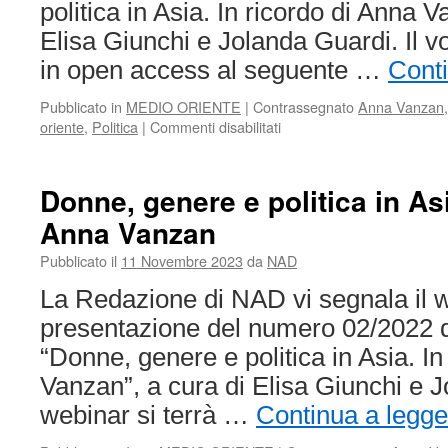
politica in Asia. In ricordo di Anna V
Elisa Giunchi e Jolanda Guardi. Il v
in open access al seguente …
Conti
Pubblicato in
MEDIO ORIENTE
|
Contrassegnato
Anna Vanzan
su
oriente
,
Politica
|
Commenti disabilitati
Donne,
genere
e
Donne, genere e politica in Asi
politica
Anna Vanzan
in
Asia.
Pubblicato il
11 Novembre 2023
da
NAD
In
ricordo
La Redazione di NAD vi segnala il w
di
presentazione del numero 02/2022 di
Anna
Vanzan
“Donne, genere e politica in Asia. In
Vanzan”, a cura di Elisa Giunchi e J
webinar si terrà …
Continua a legge