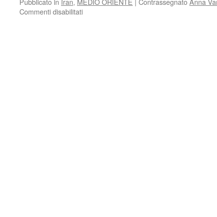
Pubblicato in
Iran
,
MEDIO ORIENTE
|
Contrassegnato
Anna Va
su
Commenti disabilitati
Donne,
genere
e
politica
in
Asia.
In
ricordo
di
Anna
Vanzan