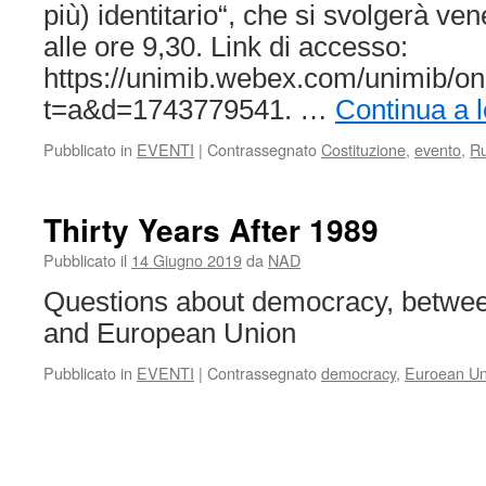
più) identitario“, che si svolgerà ve
alle ore 9,30. Link di accesso:
https://unimib.webex.com/unimib/o
t=a&d=1743779541. …
Continua a 
Pubblicato in
EVENTI
|
Contrassegnato
Costituzione
,
evento
,
Ru
Thirty Years After 1989
Pubblicato il
14 Giugno 2019
da
NAD
Questions about democracy, betwee
and European Union
Pubblicato in
EVENTI
|
Contrassegnato
democracy
,
Euroean Un