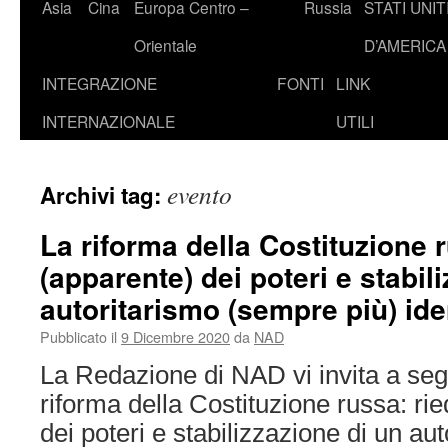
Asia
Cina
Europa Centro –
Russia
STATI UNIT
Orientale
D’AMERICA
INTEGRAZIONE
FONTI
LINK
INTERNAZIONALE
UTILI
evento
Archivi tag:
La riforma della Costituzione r
(apparente) dei poteri e stabil
autoritarismo (sempre più) ide
Pubblicato il
9 Dicembre 2020
da
NAD
La Redazione di NAD vi invita a segu
riforma della Costituzione russa: rie
dei poteri e stabilizzazione di un a