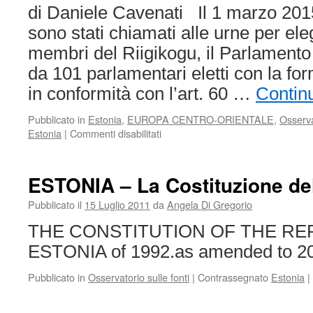
di Daniele Cavenati Il 1 marzo 2015 
sono stati chiamati alle urne per ele
membri del Riigikogu, il Parlament
da 101 parlamentari eletti con la fo
in conformità con l’art. 60 …
Contin
Pubblicato in
Estonia
,
EUROPA CENTRO-ORIENTALE
,
Osserva
su
Estonia
|
Commenti disabilitati
Estonian
parliamentary
elections
ESTONIA – La Costituzione de
Pubblicato il
15 Luglio 2011
da
Angela Di Gregorio
THE CONSTITUTION OF THE RE
ESTONIA of 1992.as amended to 2
Pubblicato in
Osservatorio sulle fonti
|
Contrassegnato
Estonia
|