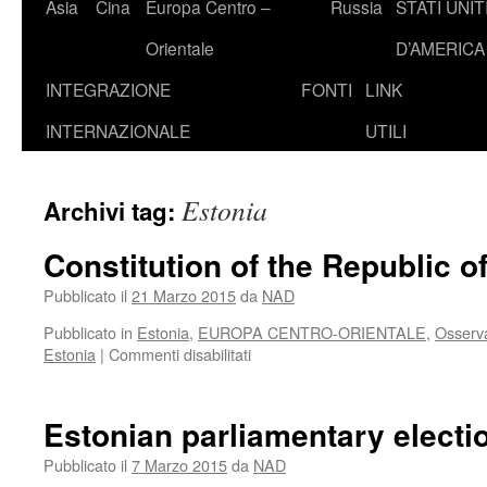
Asia
Cina
Europa Centro –
Russia
STATI UNIT
Orientale
D’AMERICA
INTEGRAZIONE
FONTI
LINK
INTERNAZIONALE
UTILI
Estonia
Archivi tag:
Constitution of the Republic o
Pubblicato il
21 Marzo 2015
da
NAD
Pubblicato in
Estonia
,
EUROPA CENTRO-ORIENTALE
,
Osserva
su
Estonia
|
Commenti disabilitati
Constitution
of
the
Estonian parliamentary electi
Republic
of
Pubblicato il
7 Marzo 2015
da
NAD
Estonia