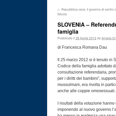
←
Repubblica ceca: il governo di centro-d
fiducia
SLOVENIA – Referendu
famiglia
Pubblicato il
28 Aprile 2012
da
Angela Di
di Francesca Romana Dau
Il 25 marzo 2012 si è tenuto in
Codice della famiglia adottato d
consultazione referendaria, prom
per i diritti dei bambini”, suppor
mussulmani, era rivolta in partic
anche alle coppie omosessuali.
I risultati della votazione hann
imponendo al nuovo governo l’av
ha messo in evidenza una spaccat