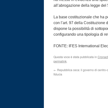
all’abrogazione della legge del 
La base costituzionale che ha p
con l’art. 97 della Costituzione 
dispone la possibilità di sottop
configurando una tipologia di re
FONTE: IFES International Elec
Questa voce è stata pubblicata in
Cronach
permalink
.
←
Repubblica ceca: il governo di centro-d
fiducia