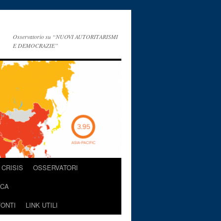
Osservatorio su “NUOVI AUTORITARISMI
E DEMOCRAZIE”
CRISIS
OSSERVATORI
ICA
FONTI
LINK UTILI