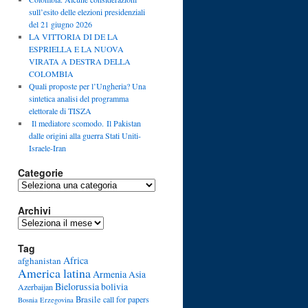
sull’esito delle elezioni presidenziali
del 21 giugno 2026
LA VITTORIA DI DE LA
ESPRIELLA E LA NUOVA
VIRATA A DESTRA DELLA
COLOMBIA
Quali proposte per l’Ungheria? Una
sintetica analisi del programma
elettorale di TISZA
Il mediatore scomodo. Il Pakistan
dalle origini alla guerra Stati Uniti-
Israele-Iran
Categorie
Categorie
Archivi
Archivi
Tag
Africa
afghanistan
America latina
Armenia
Asia
Bielorussia
bolivia
Azerbaijan
Brasile
call for papers
Bosnia Erzegovina