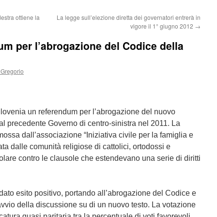
estra ottiene la
La legge sull’elezione diretta dei governatori entrerà in
vigore il 1° giugno 2012
→
m per l’abrogazione del Codice della
 Gregorio
 Slovenia un referendum per l’abrogazione del nuovo
al precedente Governo di centro-sinistra nel 2011. La
ossa dall’associazione “Iniziativa civile per la famiglia e
tata dalle comunità religiose di cattolici, ortodossi e
olare contro le clausole che estendevano una serie di diritti
o dato esito positivo, portando all’abrogazione del Codice e
vio della discussione su di un nuovo testo. La votazione
ura quasi paritaria tra la percentuale di voti favorevoli