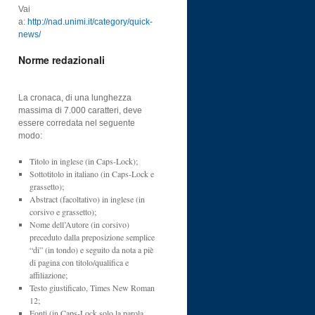
Vai
a:
http://nad.unimi.it/category/quick-
news/
Norme redazionali
La cronaca, di una lunghezza
massima di 7.000 caratteri, deve
essere corredata nel seguente
modo:
Titolo in inglese (in Caps-Lock);
Sottotitolo in italiano (in Caps-Lock e
grassetto);
Abstract (facoltativo) in inglese (in
corsivo e grassetto);
Nome dell’Autore (in corsivo)
preceduto dalla preposizione semplice
“di” (in tondo) e seguito da nota a piè
di pagina con titolo/qualifica e
affiliazione;
Testo giustificato, Times New Roman
12;
Fonti (in Caps-Lock solo la parola