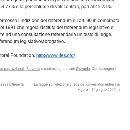
54,77% e la percentuale di voti contrari, pari al 45,23%.
ermesso l’indizione del referendum è l’art. 90 in combinato
del 1991 che regola l’istituto del referendum legislativo e
orre ad una consultazione referendaria un testo di legge,
ferendum legislativo/abrogativo.
toral Foundation,
http://www.ifes.org/
e costituzionali
,
Slovenia
e contrassegnata con
Slovenia
. Contrassegna il
estra ottiene la
La legge sull’elezione diretta dei governatori entrerà in
vigore il 1° giugno 2012
→