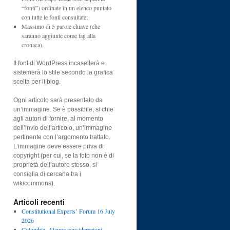
“fonti”) ordinate in un elenco puntato
con tutte le fonti consultate;
Massimo di 5 parole chiave (che
saranno aggiunte come tag alla
cronaca).
Il font di WordPress incasellerà e
sistemerà lo stile secondo la grafica
scelta per il blog.
Ogni articolo sarà presentato da
un’immagine. Se è possibile, si chie
agli autori di fornire, al momento
dell’invio dell’articolo, un’immagine
pertinente con l’argomento trattato.
L’immagine deve essere priva di
copyright (per cui, se la foto non è di
proprietà dell’autore stesso, si
consiglia di cercarla tra i
wikicommons).
Articoli recenti
Constitutional Experts’ Forum 16 July
2026
Colombia. Alcune considerazioni