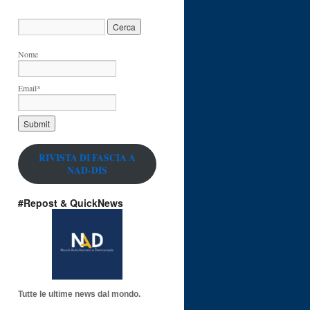
Nome
Email*
RIVISTA DI FASCIA A
NAD-DIS
#Repost & QuickNews
Tutte le ultime news dal mondo.