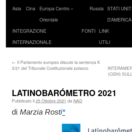
Asia
Cina
Europa Centro –
Russia
STATI UNIT
Orientale
D’AMERICA
INTEGRAZIONE
FONTI
LINK
INTERNAZIONALE
UTILI
←
Il Parlamento europeo discute la sentenza K
3/21 del Tribunale Costituzionale polacco
INTERAME
(CIDH) SUL
LATINOBARÓMETRO 2021
Pubblicato il
25 Ottobre 2021
da
NAD
di
Marzia Rosti
*