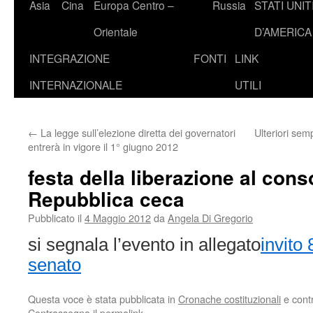
Asia
Cina
Europa Centro –
Russia
STATI UNIT
Orientale
D’AMERICA
INTEGRAZIONE
FONTI
LINK
INTERNAZIONALE
UTILI
←
La legge sull’elezione diretta dei governatori
Ulteriori sempl
entrerà in vigore il 1° giugno 2012
festa della liberazione al cons
Repubblica ceca
Pubblicato il
4 Maggio 2012
da
Angela Di Gregorio
si segnala l’evento in allegato
invito 
senato
Questa voce è stata pubblicata in
Cronache costituzionali
e cont
Contrassegna il
permalink
.