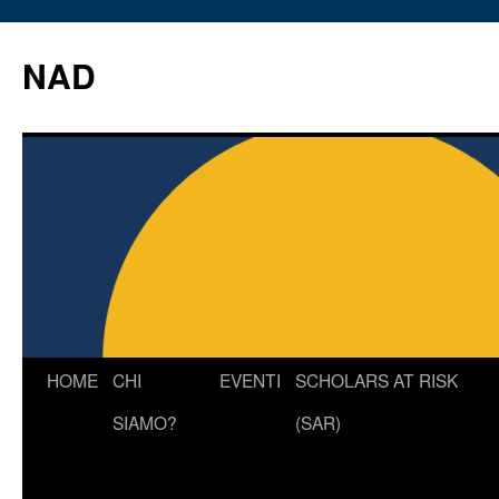
Vai
al
NAD
contenuto
HOME
CHI
EVENTI
SCHOLARS AT RISK
SIAMO?
(SAR)