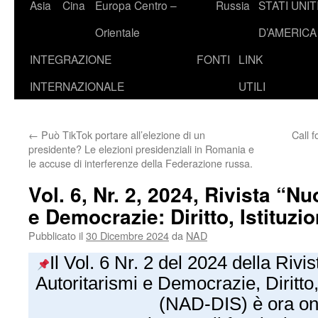
Asia
Cina
Europa Centro –
Russia
STATI UNIT
Orientale
D’AMERICA
INTEGRAZIONE
FONTI
LINK
INTERNAZIONALE
UTILI
←
Può TikTok portare all’elezione di un
Call 
presidente? Le elezioni presidenziali in Romania e
le accuse di interferenze della Federazione russa.
Vol. 6, Nr. 2, 2024, Rivista “Nu
e Democrazie: Diritto, Istituzio
Pubblicato il
30 Dicembre 2024
da
NAD
Il Vol. 6 Nr. 2 del 2024 della Rivis
Autoritarismi e Democrazie, Diritto, 
(NAD-DIS) è ora on