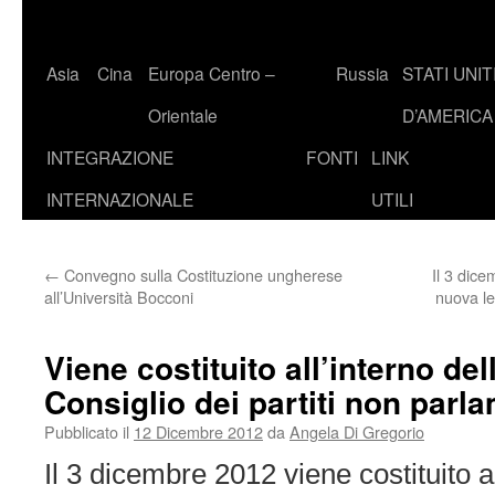
Asia
Cina
Europa Centro –
Russia
STATI UNIT
Orientale
D’AMERICA
INTEGRAZIONE
FONTI
LINK
INTERNAZIONALE
UTILI
←
Convegno sulla Costituzione ungherese
Il 3 dice
all’Università Bocconi
nuova le
Viene costituito all’interno de
Consiglio dei partiti non parla
Pubblicato il
12 Dicembre 2012
da
Angela Di Gregorio
Il 3 dicembre 2012 viene costituito 