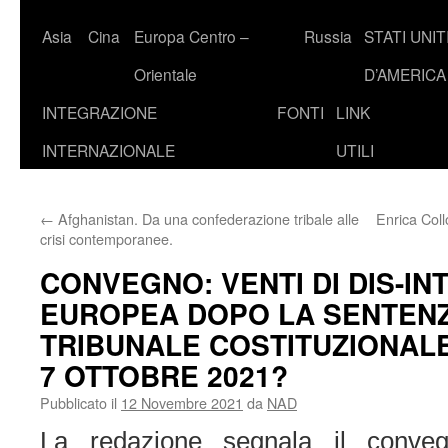
Asia
Cina
Europa Centro –
Russia
STATI UNIT
Orientale
D’AMERICA
INTEGRAZIONE
FONTI
LINK
INTERNAZIONALE
UTILI
←
Afghanistan. Da una confederazione tribale alle
Enrica Coll
crisi contemporanee.
CONVEGNO: VENTI DI DIS-I
EUROPEA DOPO LA SENTEN
TRIBUNALE COSTITUZIONAL
7 OTTOBRE 2021?
Pubblicato il
12 Novembre 2021
da
NAD
La redazione segnala il conv