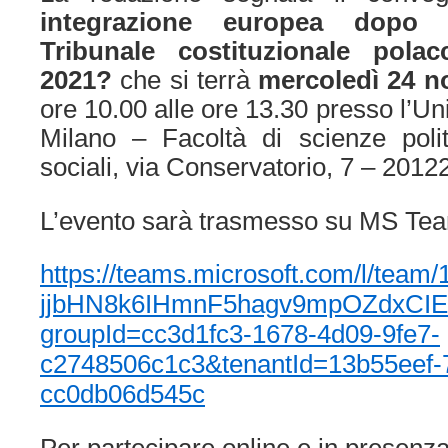
integrazione europea dopo 
Tribunale costituzionale pola
2021?
che si terrà
mercoledì 24 n
ore 10.00 alle ore 13.30 presso l’Uni
Milano – Facoltà di scienze pol
sociali, via Conservatorio, 7 – 2012
L’evento sarà trasmesso su MS Te
https://teams.microsoft.com/l/team
jjbHN8k6IHmnF5hagv9mpOZdxCIEHJ
groupId=cc3d1fc3-1678-4d09-9fe7-
c2748506c1c3&tenantId=13b55eef-
cc0db06d545c