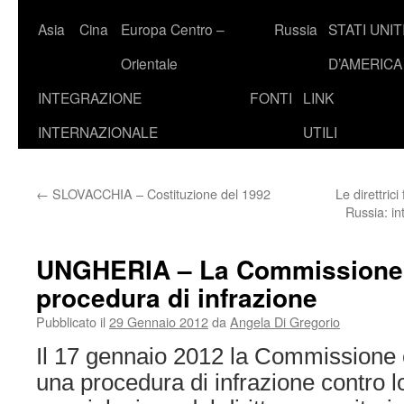
Asia
Cina
Europa Centro –
Russia
STATI UNIT
Orientale
D’AMERICA
INTEGRAZIONE
FONTI
LINK
INTERNAZIONALE
UTILI
←
SLOVACCHIA – Costituzione del 1992
Le direttric
Russia: i
UNGHERIA – La Commissione 
procedura di infrazione
Pubblicato il
29 Gennaio 2012
da
Angela Di Gregorio
Il 17 gennaio 2012 la Commissione 
una procedura di infrazione contro 