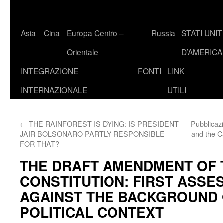
Asia
Cina
Europa Centro –
Russia
STATI UNIT
Orientale
D’AMERICA
INTEGRAZIONE
FONTI
LINK
INTERNAZIONALE
UTILI
←
THE RAINFOREST IS DYING: IS PRESIDENT
Pubblicaz
JAIR BOLSONARO PARTLY RESPONSIBLE
and the C
FOR THAT?
THE DRAFT AMENDMENT OF 
CONSTITUTION: FIRST ASS
AGAINST THE BACKGROUND 
POLITICAL CONTEXT