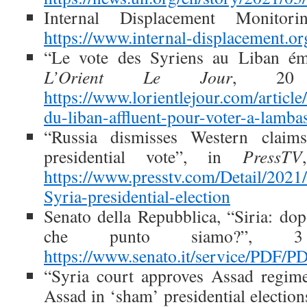
Internal Displacement Monitori
https://www.internal-displacement.or
“Le vote des Syriens au Liban éma
L’Orient Le Jour
, 20 
https://www.lorientlejour.com/articl
du-liban-affluent-pour-voter-a-lamba
“Russia dismisses Western claim
presidential vote”, in
PressTV
https://www.presstv.com/Detail/2021
Syria-presidential-election
Senato della Repubblica, “Siria: dop
che punto siamo?”, 3
https://www.senato.it/service/PDF/
“Syria court approves Assad regime
Assad in ‘sham’ presidential election