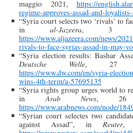
maggio 2021,
https://english.al
regime-approves-assad-and-loyalists
“Syria court selects two ‘rivals’ to f
in
al-Jazeera
, 3 ma
https://www.aljazeera.com/news/2021/
rivals-to-face-syrias-assad-in-may-vo
“Syria election results: Bashar As
Deutsche Welle
, 27 m
https://www.dw.com/en/syria-election
wins-4th-term/a-57695135
“Syria rights group urges world to rej
in
Arab News
, 26 
https://www.arabnews.com/node/184
“Syrian court selectes two candidat
against Assad”, in
Reuter
, 
https://www.reuters.com/world/middle