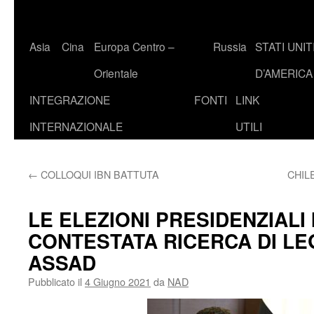
Asia
Cina
Europa Centro –
Russia
STATI UNIT
Orientale
D’AMERICA
INTEGRAZIONE
FONTI
LINK
INTERNAZIONALE
UTILI
←
COLLOQUI IBN BATTUTA
CHIL
LE ELEZIONI PRESIDENZIALI 
CONTESTATA RICERCA DI LEG
ASSAD
Pubblicato il
4 Giugno 2021
da
NAD