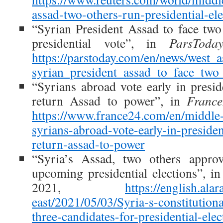
assad-two-others-run-presidential-el
“Syrian President Assad to face two 
presidential vote”, in
ParsToda
https://parstoday.com/en/news/west_
syrian_president_assad_to_face_two_
“Syrians abroad vote early in presid
return Assad to power”, in
Franc
https://www.france24.com/en/middle
syrians-abroad-vote-early-in-presiden
return-assad-to-power
“Syria’s Assad, two others approv
upcoming presidential elections”, i
2021,
https://english.ala
east/2021/05/03/Syria-s-constitution
three-candidates-for-presidential-elec