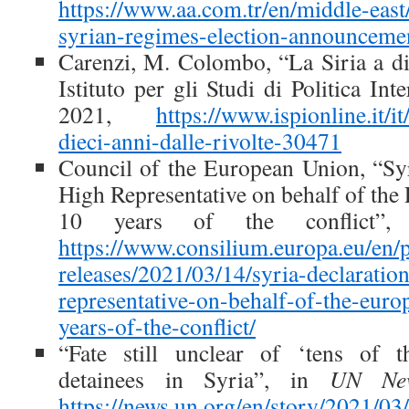
https://www.aa.com.tr/en/middle-east
syrian-regimes-election-announcem
Carenzi, M. Colombo, “La Siria a die
Istituto per gli Studi di Politica In
2021,
https://www.ispionline.it/it
dieci-anni-dalle-rivolte-30471
Council of the European Union, “Syr
High Representative on behalf of the
10 years of the conflict”
https://www.consilium.europa.eu/en/p
releases/2021/03/14/syria-declaratio
representative-on-behalf-of-the-eur
years-of-the-conflict/
“Fate still unclear of ‘tens of t
detainees in Syria”, in
UN Ne
https://news.un.org/en/story/2021/0