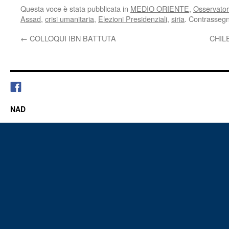
Questa voce è stata pubblicata in
MEDIO ORIENTE
,
Osservatori
Assad
,
crisi umanitaria
,
Elezioni Presidenziali
,
siria
. Contrassegn
←
COLLOQUI IBN BATTUTA
CHIL
NAD