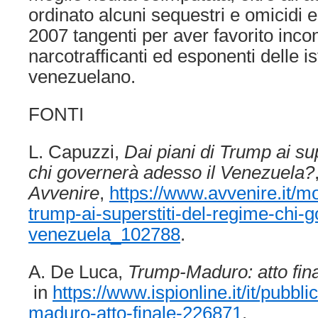
ordinato alcuni sequestri e omicidi e
2007 tangenti per aver favorito incon
narcotrafficanti ed esponenti delle i
venezuelano.
FONTI
L. Capuzzi,
Dai piani di Trump ai sup
chi governerà adesso il Venezuela?
Avvenire
,
https://www.avvenire.it/mo
trump-ai-superstiti-del-regime-chi-
venezuela_102788
.
A. De Luca,
Trump-Maduro: atto fin
in
https://www.ispionline.it/it/pubbl
maduro-atto-finale-226871
.