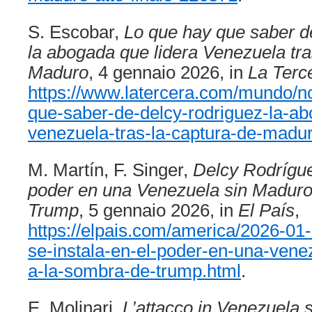
S. Escobar,
Lo que hay que saber d
la abogada que lidera Venezuela tra
Maduro
, 4 gennaio 2026, in
La Terc
https://www.latercera.com/mundo/no
que-saber-de-delcy-rodriguez-la-ab
venezuela-tras-la-captura-de-madur
M. Martín, F. Singer,
Delcy Rodrígue
poder en una Venezuela sin Maduro
Trump
, 5 gennaio 2026, in
El País
,
https://elpais.com/america/2026-01-
se-instala-en-el-poder-en-una-vene
a-la-sombra-de-trump.html
.
E. Molinari,
L’attacco in Venezuela 