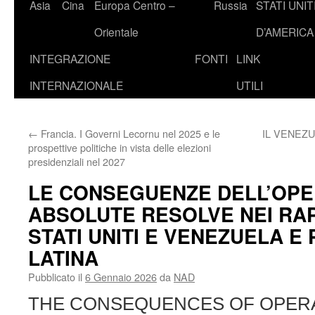
Asia
Cina
Europa Centro –
Russia
STATI UNIT
Orientale
D’AMERICA
INTEGRAZIONE
FONTI
LINK
INTERNAZIONALE
UTILI
←
Francia. I Governi Lecornu nel 2025 e le
IL VENEZU
prospettive politiche in vista delle elezioni
presidenziali nel 2027
LE CONSEGUENZE DELL’OPE
ABSOLUTE RESOLVE NEI RA
STATI UNITI E VENEZUELA E 
LATINA
Pubblicato il
6 Gennaio 2026
da
NAD
THE CONSEQUENCES OF OPER