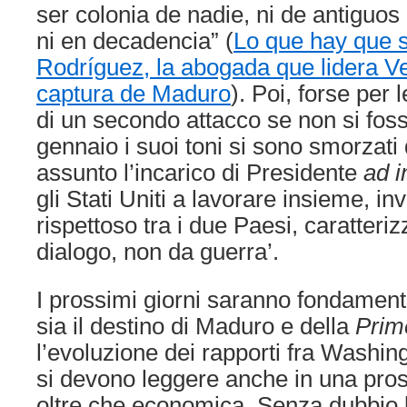
ser colonia de nadie, ni de antiguos
ni en decadencia” (
Lo que hay que 
Rodríguez, la abogada que lidera Ve
captura de Maduro
). Poi, forse per
di un secondo attacco se non si foss
gennaio i suoi toni si sono smorzat
assunto l’incarico di Presidente
ad i
gli Stati Uniti a lavorare insieme, i
rispettoso tra i due Paesi, caratteri
dialogo, non da guerra’.
I prossimi giorni saranno fondamen
sia il destino di Maduro e della
Prim
l’evoluzione dei rapporti fra Washi
si devono leggere anche in una prosp
oltre che economica. Senza dubbio le