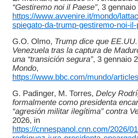
“Gestiremo noi il Paese”
, 3 gennaio
https://www.avvenire.it/mondo/latta
spiegato-da-trump-gestiremo-noi-i
G.O. Olmo,
Trump dice que EE.UU.
Venezuela tras la captura de Madur
una “transición segura”
, 3 gennaio 
Mondo
,
https://www.bbc.com/mundo/articles
G. Padinger, M. Torres,
Delcy Rodr
formalmente como presidenta enca
“agresión militar ilegítima” contra 
2026, in
https://cnnespanol.cnn.com/2026/01
rodriguez-jura-presidenta-encargad