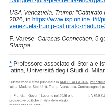
USA-Venezuela, Trump: “Catturato
2026, in
https://www.ispionline.it/it
venezuela-trump-catturato-maduro
F. Varese,
Caracas Connection
, 5 
Stampa
.
*
Professore associato di Storia e Ist
latina, Università degli Studi di Mila
Questa voce è stata pubblicata in
AMERICA LATINA
,
Venezuel
latina
,
Maduro
,
Stati Uniti
,
Trump
,
Venezuela
. Contrassegna il
p
←
Francia. I Governi Lecornu nel 2025 e le
IL VENEZU
prospettive politiche in vista delle elezioni
presidenziali nel 2027