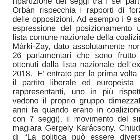
ripartizione dei seggi tra i sei parti
Orbán rispecchia i rapporti di fo
delle opposizioni. Ad esempio i 9 
espressione del posizionamento uti
lista comune nazionale della coaliz
Márki-Zay, dato assolutamente non
26 parlamentari che sono frutto 
ottenuti dalla lista nazionale dell’
2018. E’ entrato per la prima volta
il partito liberale ed europeis
rappresentanti, uno in più rispet
vedono il proprio gruppo dimezzat
anni fa quando erano in coalizion
con 7 seggi), il movimento del si
magiara Gergely Karácsony. Chiudo
di “La politica può essere diver