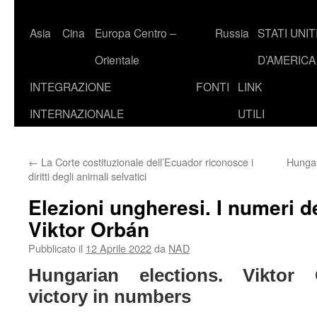
Asia
Cina
Europa Centro –
Russia
STATI UNIT
Orientale
D’AMERICA
INTEGRAZIONE
FONTI
LINK
INTERNAZIONALE
UTILI
←
La Corte costituzionale dell’Ecuador riconosce i
Hungar
diritti degli animali selvatici
Elezioni ungheresi. I numeri de
Viktor Orbán
Pubblicato il
12 Aprile 2022
da
NAD
Hungarian elections. Viktor 
victory in numbers