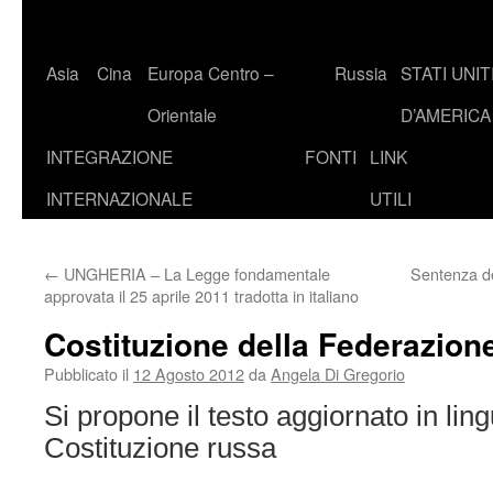
Asia
Cina
Europa Centro –
Russia
STATI UNIT
Orientale
D’AMERICA
INTEGRAZIONE
FONTI
LINK
INTERNAZIONALE
UTILI
←
UNGHERIA – La Legge fondamentale
Sentenza de
approvata il 25 aprile 2011 tradotta in italiano
Costituzione della Federazion
Pubblicato il
12 Agosto 2012
da
Angela Di Gregorio
Si propone il testo aggiornato in ling
Costituzione russa